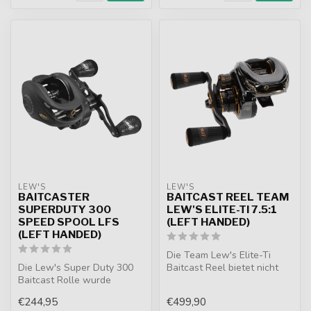
LEW'S
LEW'S
BAITCASTER
BAITCAST REEL TEAM
SUPERDUTY 300
LEW'S ELITE-TI 7.5:1
SPEED SPOOL LFS
(LEFT HANDED)
(LEFT HANDED)
Die Team Lew's Elite-Ti
Die Lew's Super Duty 300
Baitcast Reel bietet nicht
Baitcast Rolle wurde
nur außergewöhnliche
speziell für Angler
Leistung...
€244,95
€499,90
entwickelt, di...