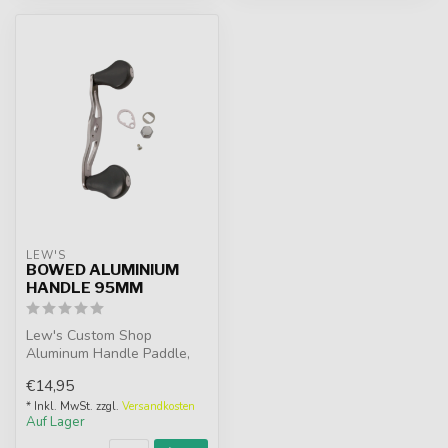
LEW'S
BOWED ALUMINIUM
HANDLE 95MM
Lew's Custom Shop
Aluminum Handle Paddle,
95mm Griff mit Knöpfen und
€14,95
Zubehör. Ko...
* Inkl. MwSt. zzgl.
Versandkosten
Auf Lager