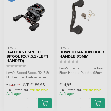
LEW'S
LEW'S
BAITCAST SPEED
BOWED CARBON FIBER
SPOOL RX 7.5:1 (LEFT
HANDLE 95MM
HANDED)
Lew's Custom Shop Carbon
Lew’s Speed Spool RX 7.5:1
Fiber Handle Paddle, 95mm
LH: Leichter Baitcaster mit
leichter Griff mit Knöpfen
starkem Carbon-Drag, 8-
un...
UVP
€189,95
€14,95
€199,99
La...
* Inkl. MwSt. zzgl.
Versandkosten
* Inkl. MwSt. zzgl.
Versandkosten
Auf Lager
Auf Lager