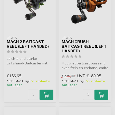
LEW'S
LEW'S
MACH 2 BAITCAST
MACH CRUSH
REEL (LEFT HANDED)
BAITCAST REEL (LEFT
HANDED)
Leichte und starke
Linkshand-Baitcaster mit
Moulinet baitcast puissant
Graphitrahmen und
avec frein en carbone, cadre
Aluminiumspule. Ku...
léger et système MSB. La...
€156,65
UVP
€189,95
€229,00
* Inkl. MwSt. zzgl.
Versandkosten
* Inkl. MwSt. zzgl.
Versandkosten
Auf Lager
Auf Lager