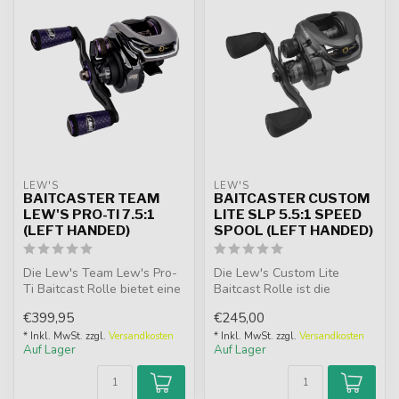
LEW'S
LEW'S
BAITCASTER TEAM
BAITCASTER CUSTOM
LEW'S PRO-TI 7.5:1
LITE SLP 5.5:1 SPEED
(LEFT HANDED)
SPOOL (LEFT HANDED)
Die Lew's Team Lew's Pro-
Die Lew's Custom Lite
Ti Baitcast Rolle bietet eine
Baitcast Rolle ist die
beispiellose Kombination ...
perfekte Wahl für Angler,
€399,95
€245,00
die Präzi...
* Inkl. MwSt. zzgl.
Versandkosten
* Inkl. MwSt. zzgl.
Versandkosten
Auf Lager
Auf Lager