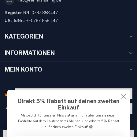
info@reniersfishing.be
Register NR:
0787.858.447
USt-IdNr.:
BE0787 858 447
KATEGORIEN
INFORMATIONEN
MEIN KONTO
Direkt 5% Rabatt auf deinen zweiten
Einkauf
€
Melde dich für unseren Newsletter an, um über unsere neuen
Produkte auf dem Laufenden zu bleiben, und erhalte 5% Rabatt
auf deinen zweiten Einkauf! 😀