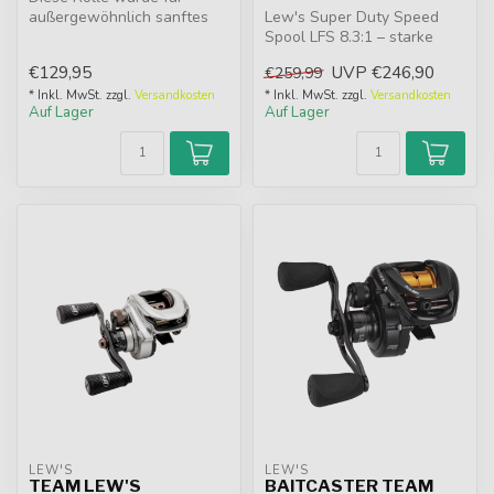
außergewöhnlich sanftes
Lew's Super Duty Speed
Werfen und Einholen,
Spool LFS 8.3:1 – starke
mühelose Hand...
Baitcaster mit 11-Lager-
€129,95
UVP
€246,90
€259,99
System, ...
* Inkl. MwSt. zzgl.
Versandkosten
* Inkl. MwSt. zzgl.
Versandkosten
Auf Lager
Auf Lager
LEW'S
LEW'S
TEAM LEW'S
BAITCASTER TEAM