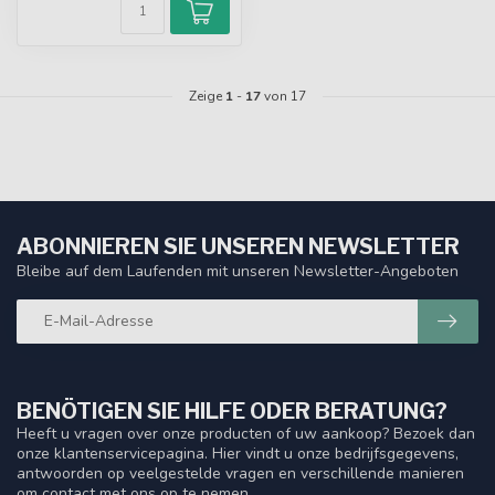
Zeige
1
-
17
von 17
ABONNIEREN SIE UNSEREN NEWSLETTER
Bleibe auf dem Laufenden mit unseren Newsletter-Angeboten
BENÖTIGEN SIE HILFE ODER BERATUNG?
Heeft u vragen over onze producten of uw aankoop? Bezoek dan
onze klantenservicepagina. Hier vindt u onze bedrijfsgegevens,
antwoorden op veelgestelde vragen en verschillende manieren
om contact met ons op te nemen.