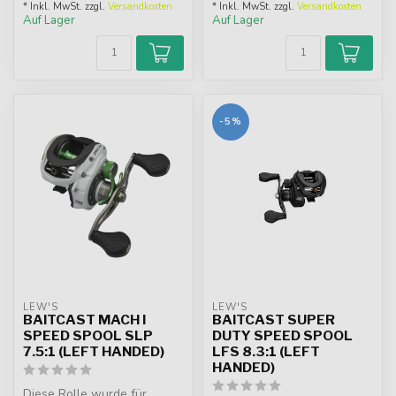
* Inkl. MwSt. zzgl.
Versandkosten
* Inkl. MwSt. zzgl.
Versandkosten
Auf Lager
Auf Lager
-5%
LEW'S
LEW'S
BAITCAST MACH I
BAITCAST SUPER
SPEED SPOOL SLP
DUTY SPEED SPOOL
7.5:1 (LEFT HANDED)
LFS 8.3:1 (LEFT
HANDED)
Diese Rolle wurde für