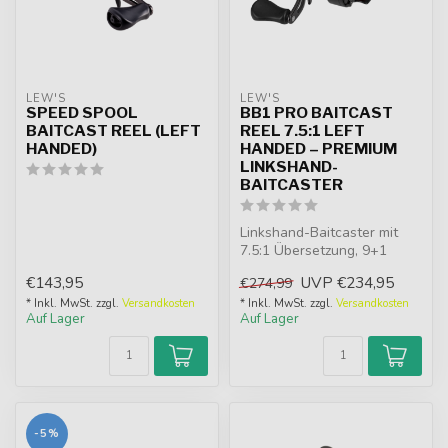
LEW'S
LEW'S
SPEED SPOOL
BB1 PRO BAITCAST
BAITCAST REEL (LEFT
REEL 7.5:1 LEFT
HANDED)
HANDED – PREMIUM
LINKSHAND-
BAITCASTER
Linkshand-Baitcaster mit
7.5:1 Übersetzung, 9+1
Lagern, 35mm braid-ready
€143,95
UVP
€234,95
€274,99
Spule u...
* Inkl. MwSt. zzgl.
Versandkosten
* Inkl. MwSt. zzgl.
Versandkosten
Auf Lager
Auf Lager
-5%