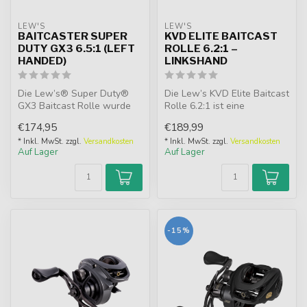
LEW'S
LEW'S
BAITCASTER SUPER
KVD ELITE BAITCAST
DUTY GX3 6.5:1 (LEFT
ROLLE 6.2:1 –
HANDED)
LINKSHAND
Die Lew’s® Super Duty®
Die Lew’s KVD Elite Baitcast
GX3 Baitcast Rolle wurde
Rolle 6.2:1 ist eine
entwickelt, um den
leistungsstarke und sehr
€174,95
€189,99
schwierigsten...
leich...
* Inkl. MwSt. zzgl.
Versandkosten
* Inkl. MwSt. zzgl.
Versandkosten
Auf Lager
Auf Lager
-15%