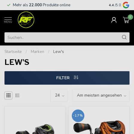
Kostenloser
Mehr als
22.000
Produkte online
4.4
/5.0
€
0
MENU
Startseite
/
Marken
/
Lew's
LEW'S
FILTER
-17%