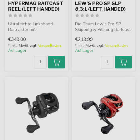
HYPERMAG BAITCAST
LEW'S PRO SP SLP
REEL (LEFT HANDED)
8.3:1 (LEFT HANDED)
Ultraleichte Linkshand-
Die Team Lew’s Pro SP
Baitcaster mit
Skipping & Pitching Baitcast
Magnesiumrahmen, 11
Rolle, entwickelt in
€349,00
€219,99
Lagern und 8.3:1 Übers...
Zusammen...
* Inkl. MwSt. zzgl.
Versandkosten
* Inkl. MwSt. zzgl.
Versandkosten
Auf Lager
Auf Lager