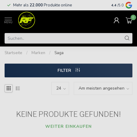
Kostenloser
Mehr als
22.000
Produkte online
4.4
/5.0
€
0
MENU
Startseite
/
Marken
/
Saga
FILTER
KEINE PRODUKTE GEFUNDEN!
WEITER EINKAUFEN