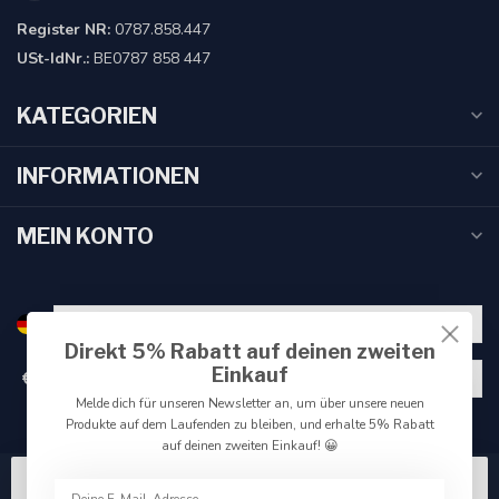
Register NR:
0787.858.447
USt-IdNr.:
BE0787 858 447
KATEGORIEN
INFORMATIONEN
MEIN KONTO
Direkt 5% Rabatt auf deinen zweiten
Einkauf
€
Melde dich für unseren Newsletter an, um über unsere neuen
Produkte auf dem Laufenden zu bleiben, und erhalte 5% Rabatt
auf deinen zweiten Einkauf! 😀
Wir benutzen Cookies nur für interne Zwecke um den