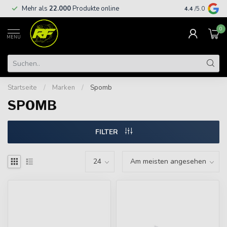
Kostenloser
Mehr als
22.000
Produkte online
4.4
/5.0
€
0
MENU
Startseite
/
Marken
/
Spomb
SPOMB
FILTER