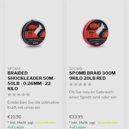
SPOMB
SPOMB
BRAIDED
SPOMB BRAID 300M
SHOCKLEADER 50M -
9KILO 20LB RED
50LB - 0.26MM - 22
KILO
Ob Sie neu im Gebrauch
eines Spods sind oder ein
Entdecken Sie die ultimative
erfahrener Karpfenangler,
Kraft mit unserem
diese...
unglaublich starken
€10,90
€33,95
geflochtenen ...
* Inkl. MwSt. zzgl.
Versandkosten
* Inkl. MwSt. zzgl.
Versandkosten
Auf Lager
Auf Lager