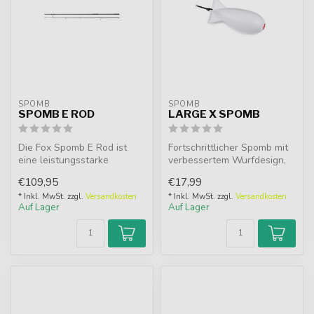
SPOMB
SPOMB
SPOMB E ROD
LARGE X SPOMB
Die Fox Spomb E Rod ist
Fortschrittlicher Spomb mit
eine leistungsstarke
verbessertem Wurfdesign,
Spomb/Spod Rute aus ultra
schwimmfähig und ideal für
€109,95
€17,99
high modu...
...
* Inkl. MwSt. zzgl.
Versandkosten
* Inkl. MwSt. zzgl.
Versandkosten
Auf Lager
Auf Lager