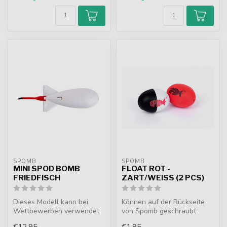
SPOMB
SPOMB
MINI SPOD BOMB
FLOAT ROT -
FRIEDFISCH
ZART/WEISS (2 PCS)
Dieses Modell kann bei
Können auf der Rückseite
Wettbewerben verwendet
von Spomb geschraubt
werden, bei denen ein
werden. Verhindert, dass
€12,95
€1,95