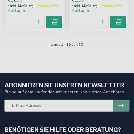
Produkt zum ...
der Spo...
* Inkl. MwSt. zzgl.
Versandkosten
* Inkl. MwSt. zzgl.
Versandkosten
Auf Lager
Auf Lager
Zeige
1
-
10
von 10
ABONNIEREN SIE UNSEREN NEWSLETTER
Bleibe auf dem Laufenden mit unseren Newsletter-Angeboten
BENÖTIGEN SIE HILFE ODER BERATUNG?