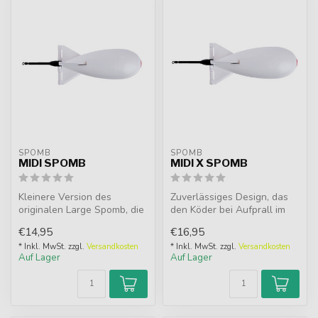
SPOMB
SPOMB
MIDI SPOMB
MIDI X SPOMB
Kleinere Version des
Zuverlässiges Design, das
originalen Large Spomb, die
den Köder bei Aufprall im
mit normalen Karpfenruten
Wasser freigibt. Wirft wei...
€14,95
€16,95
mit e...
* Inkl. MwSt. zzgl.
Versandkosten
* Inkl. MwSt. zzgl.
Versandkosten
Auf Lager
Auf Lager