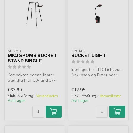
SPOMB
SPOMB
MK2 SPOMB BUCKET
BUCKET LIGHT
STAND SINGLE
Intelligentes LED-Licht zum
Kompakter, verstellbarer
Anklipsen an Eimer oder
Standfuß für 10- und 17-
Tisch. Perfekt für das
Liter-Köder­eimer. Perfekte
Nacht...
€63,99
€17,95
Arb...
* Inkl. MwSt. zzgl.
Versandkosten
* Inkl. MwSt. zzgl.
Versandkosten
Auf Lager
Auf Lager