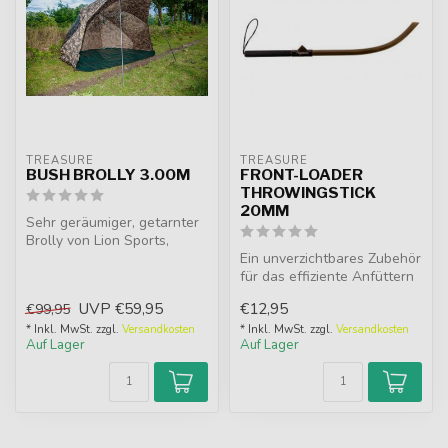
TREASURE
TREASURE
BUSH BROLLY 3.00M
FRONT-LOADER
THROWINGSTICK
20MM
Sehr geräumiger, getarnter
Brolly von Lion Sports,
ausgestattet mit einem
Ein unverzichtbares Zubehör
stark...
für das effiziente Anfüttern
mit Boilies. Mit seinem...
UVP
€59,95
€12,95
€99,95
* Inkl. MwSt. zzgl.
Versandkosten
* Inkl. MwSt. zzgl.
Versandkosten
Auf Lager
Auf Lager