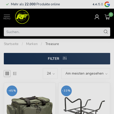
Kostenloser
Mehr als
22.000
Produkte online
4.4
/5.0
€
0
MENU
Startseite
/
Marken
/
Treasure
FILTER
-45%
-33%