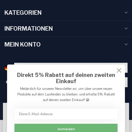
KATEGORIEN
INFORMATIONEN
MEIN KONTO
Direkt 5% Rabatt auf deinen zweiten
Einkauf
€
Melde dich für unseren Newsletter an, um über unsere neuen
Produkte auf dem Laufenden zu bleiben, und erhalte 5% Rabatt
auf deinen zweiten Einkauf! 😀
Wir benutzen Cookies nur für interne Zwecke um den
Webshop zu verbessern. Akzeptieren Sie die
Verwendung von Cookies, um das beste Seitenerlebnis
Anmelden