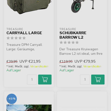
TREASURE
TREASURE
CARRYALL LARGE
SCHUBKARRE
BARROW L2
Treasure DPM Carryall
Large: Geräumige,
Der Treasure Kruiwagen
wasserdichte Angeltasche
Barrow L2 ist ideal, um Ihre
mit großem Haup...
Ausrüstung für das
UVP
€21,95
UVP
€79,95
€39,95
€119,95
Karpfen...
* Inkl. MwSt. zzgl.
Versandkosten
* Inkl. MwSt. zzgl.
Versandkosten
Auf Lager
Auf Lager
-40%