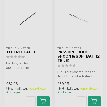
TROUT MASTER
TROUT MASTER
TELEREGLABLE
PASSION TROUT
SPOON & SOFTBAIT (2
TEILE)
Leichte, perfekt
ausbalancierte
Teleskoprute aus
Die Trout Master Passion
hochwertigem Carbon für
Trout Rute ist ultraleicht
maximal...
und ideal zum Werfen
€82,95
€39,95
leichte...
* Inkl. MwSt. zzgl.
Versandkosten
* Inkl. MwSt. zzgl.
Versandkosten
Auf Lager
Auf Lager