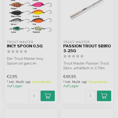
TROUT MASTER
TROUT MASTER
INCY SPOON 0.5G
PASSION TROUT SBIRO
3-25G
Der Trout Master Incy
Spoon ist ganz im
Trout Master Passion Trout
japanischen Stil gehalten, er
Sbiro, erhältlich in 2.70m,
hat einen ...
3.00m, 3.30m und 3.60m. P...
€2,95
€49,95
* Inkl. MwSt. zzgl.
Versandkosten
* Inkl. MwSt. zzgl.
Versandkosten
Auf Lager
Auf Lager