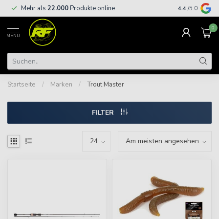
Kostenloser
Mehr als
22.000
Produkte online
4.4
/5.0
€
0
MENU
Startseite
/
Marken
/
Trout Master
FILTER