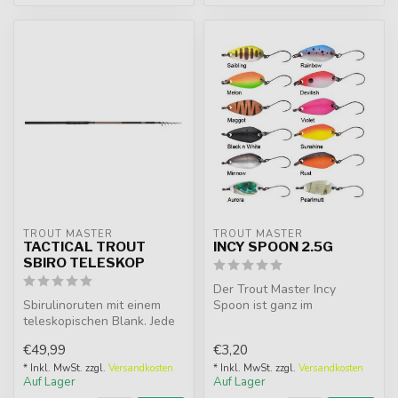
TROUT MASTER
TROUT MASTER
TACTICAL TROUT
INCY SPOON 2.5G
SBIRO TELESKOP
Der Trout Master Incy
Sbirulinoruten mit einem
Spoon ist ganz im
teleskopischen Blank. Jede
japanischen Stil gehalten, er
Rute wird komplett mit
hat einen ...
€49,99
€3,20
einem...
* Inkl. MwSt. zzgl.
Versandkosten
* Inkl. MwSt. zzgl.
Versandkosten
Auf Lager
Auf Lager