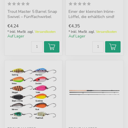
Trout Master 5 Barrel Snap
Einer der kleinsten Inline-
Swivel – Fünffachwirbel
Löffel, die erhältlich sind!
verhindert Schnurdrall &
Diese Löffelchen können ...
€4,24
€4,35
sorg...
* Inkl. MwSt. zzgl.
Versandkosten
* Inkl. MwSt. zzgl.
Versandkosten
Auf Lager
Auf Lager