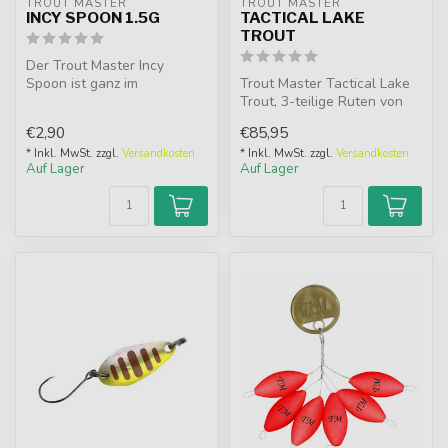
TROUT MASTER
TROUT MASTER
INCY SPOON 1.5G
TACTICAL LAKE
TROUT
Der Trout Master Incy
Spoon ist ganz im
Trout Master Tactical Lake
japanischen Stil gehalten, er
Trout, 3-teilige Ruten von
hat einen ...
3,30m und 3,60m mit
€2,90
€85,95
Wurfge...
* Inkl. MwSt. zzgl.
Versandkosten
* Inkl. MwSt. zzgl.
Versandkosten
Auf Lager
Auf Lager