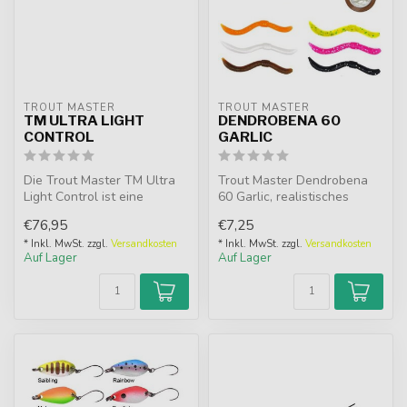
TROUT MASTER
TROUT MASTER
TM ULTRA LIGHT
DENDROBENA 60
CONTROL
GARLIC
Die Trout Master TM Ultra
Trout Master Dendrobena
Light Control ist eine
60 Garlic, realistisches
ultraleichte Forellenrute für
Wurmimitat mit
€76,95
€7,25
d...
Knoblaucharoma. ...
* Inkl. MwSt. zzgl.
Versandkosten
* Inkl. MwSt. zzgl.
Versandkosten
Auf Lager
Auf Lager