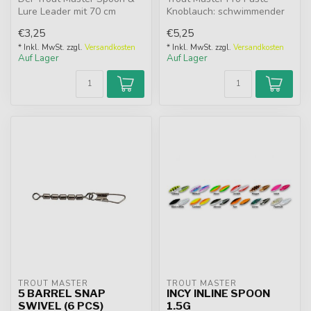
Lure Leader mit 70 cm
Knoblauch: schwimmender
wurde speziell für das
Forellenteig mit starkem
€3,25
€5,25
Angeln mit...
Knoblauc...
* Inkl. MwSt. zzgl.
Versandkosten
* Inkl. MwSt. zzgl.
Versandkosten
Auf Lager
Auf Lager
TROUT MASTER
TROUT MASTER
5 BARREL SNAP
INCY INLINE SPOON
SWIVEL (6 PCS)
1.5G