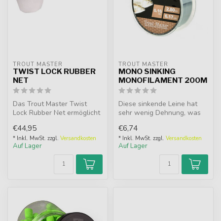
TROUT MASTER
TROUT MASTER
TWIST LOCK RUBBER
MONO SINKING
NET
MONOFILAMENT 200M
Das Trout Master Twist
Diese sinkende Leine hat
Lock Rubber Net ermöglicht
sehr wenig Dehnung, was
dank Twist Lock Block
das direkte Setzen des
€44,95
€6,74
einfache...
Hakens e...
* Inkl. MwSt. zzgl.
Versandkosten
* Inkl. MwSt. zzgl.
Versandkosten
Auf Lager
Auf Lager