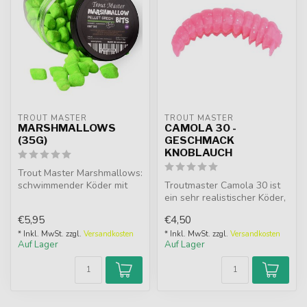
TROUT MASTER
TROUT MASTER
MARSHMALLOWS
CAMOLA 30 -
(35G)
GESCHMACK
KNOBLAUCH
Trout Master Marshmallows:
schwimmender Köder mit
Troutmaster Camola 30 ist
farbiger Beschichtung, die
ein sehr realistischer Köder,
sic...
der eine Larve imitiert....
€5,95
€4,50
* Inkl. MwSt. zzgl.
Versandkosten
* Inkl. MwSt. zzgl.
Versandkosten
Auf Lager
Auf Lager