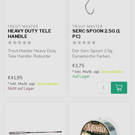
TROUT MASTER
TROUT MASTER
HEAVY DUTY TELE
SERC SPOON 2.5G (1
HANDLE
PC)
Trout Master Heavy Duty
Der Serc Spoon 2,5g:
Tele Handle: Robuster
Dynamische Farben,
Teleskopgriff für
scharfer Haken und
€3,75
Forellenangeln. ...
perfekte Aktion bei j...
* Inkl. MwSt. zzgl.
Versandkosten
Auf Lager
€41,95
* Inkl. MwSt. zzgl.
Versandkosten
Nicht auf Lager