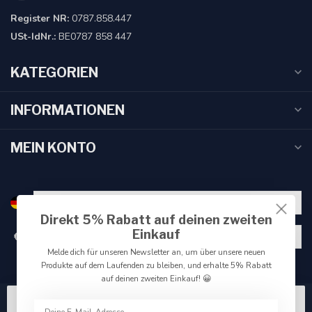
Register NR:
0787.858.447
USt-IdNr.:
BE0787 858 447
KATEGORIEN
INFORMATIONEN
MEIN KONTO
Direkt 5% Rabatt auf deinen zweiten
Einkauf
€
Melde dich für unseren Newsletter an, um über unsere neuen
Produkte auf dem Laufenden zu bleiben, und erhalte 5% Rabatt
auf deinen zweiten Einkauf! 😀
Wir benutzen Cookies nur für interne Zwecke um den