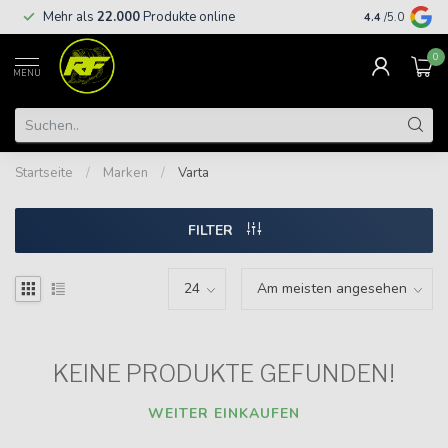
Kostenloser
Mehr als
22.000
Produkte online
4.4
/5.0
€
0
MENU
Startseite
/
Marken
/
Varta
FILTER
KEINE PRODUKTE GEFUNDEN!
WEITER EINKAUFEN