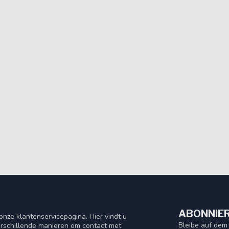
ABONNIER
nze klantenservicepagina. Hier vindt u
Bleibe auf dem
rschillende manieren om contact met