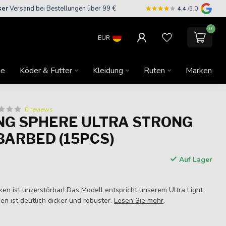
ser
Versand bei Bestellungen über 99 €
4.4
/5.0
0
EUR
ne
Köder & Futter
Kleidung
Ruten
Marken
0 reviews
G SPHERE ULTRA STRONG
 BARBED (15PCS)
Auf Lager
en ist unzerstörbar! Das Modell entspricht unserem Ultra Light
n ist deutlich dicker und robuster.
Lesen Sie mehr
.