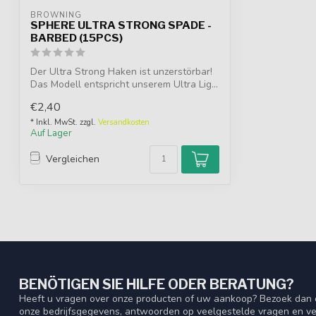
BROWNING
SPHERE ULTRA STRONG SPADE -
BARBED (15PCS)
Der Ultra Strong Haken ist unzerstörbar!
Das Modell entspricht unserem Ultra Lig...
€2,40
* Inkl. MwSt. zzgl.
Versandkosten
Auf Lager
Vergleichen
BENÖTIGEN SIE HILFE ODER BERATUNG?
Heeft u vragen over onze producten of uw aankoop? Bezoek dan o
onze bedrijfsgegevens, antwoorden op veelgestelde vragen en ve