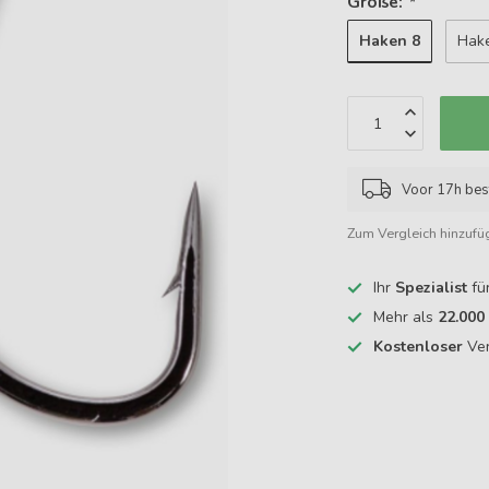
Größe:
*
Haken 8
Hak
Voor 17h bes
Zum Vergleich hinzufü
Ihr
Spezialist
fü
Mehr als
22.000
Kostenloser
Ver