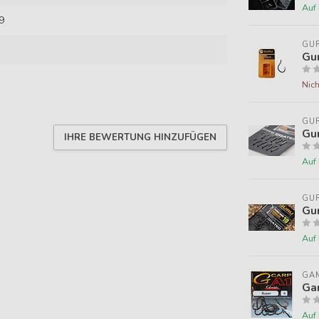
Auf
9
GU
Gu
Nich
GU
Gur
IHRE BEWERTUNG HINZUFÜGEN
Auf
GU
Gu
Auf
GA
Ga
Auf