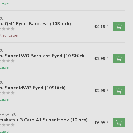
 Lager
RU
ru QM1 Eyed-Barbless (10Stück)
€4,19 *
t auf Lager
RU
u Super LWG Barbless Eyed (10 Stück)
€2,99 *
 Lager
RU
ru Super MWG Eyed (10Stück)
€2,99 *
 Lager
MAKATSU
makatsu G Carp A1 Super Hook (10 pcs)
€6,95 *
 Lager