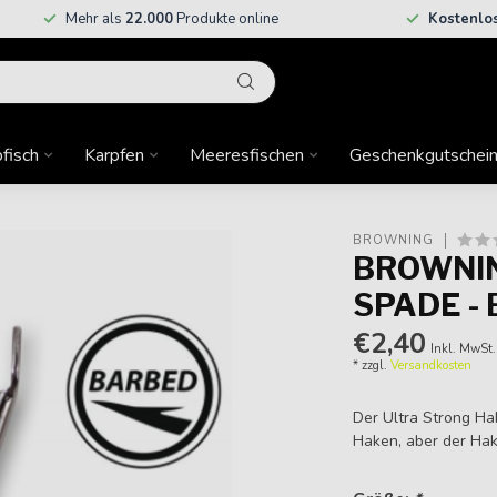
Mehr als
22.000
Produkte online
Kostenlo
fisch
Karpfen
Meeresfischen
Geschenkgutschei
BROWNING
BROWNIN
SPADE -
€2,40
Inkl. MwSt.
* zzgl.
Versandkosten
Der Ultra Strong Hak
Haken, aber der Hake