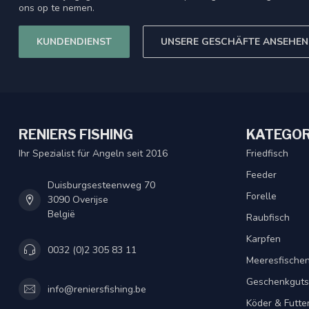
ons op te nemen.
KUNDENDIENST
UNSERE GESCHÄFTE ANSEHEN
RENIERS FISHING
KATEGOR
Ihr Spezialist für Angeln seit 2016
Friedfisch
Feeder
Duisburgsesteenweg 70
Forelle
3090 Overijse
België
Raubfisch
Karpfen
0032 (0)2 305 83 11
Meeresfische
Geschenkguts
info@reniersfishing.be
Köder & Futte