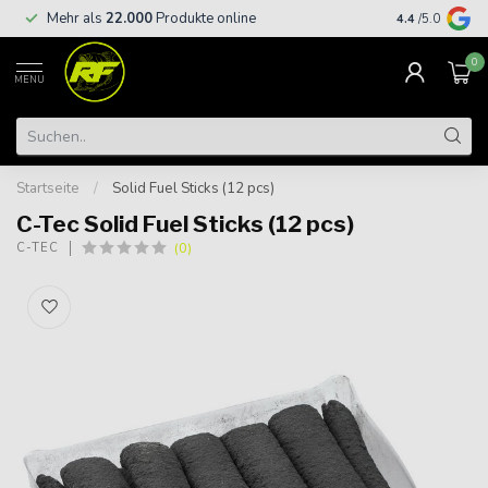
Kostenloser
Mehr als
22.000
Produkte online
4.4
/5.0
€
0
MENU
Startseite
/
Solid Fuel Sticks (12 pcs)
C-Tec Solid Fuel Sticks (12 pcs)
(0)
C-TEC