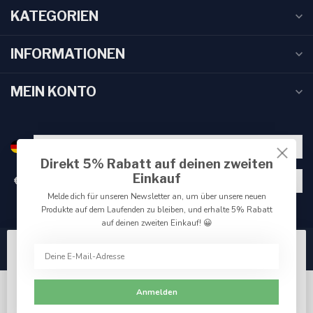
KATEGORIEN
INFORMATIONEN
MEIN KONTO
Direkt 5% Rabatt auf deinen zweiten
Einkauf
€
Melde dich für unseren Newsletter an, um über unsere neuen
Produkte auf dem Laufenden zu bleiben, und erhalte 5% Rabatt
auf deinen zweiten Einkauf! 😀
Wir benutzen Cookies nur für interne Zwecke um den
Webshop zu verbessern. Akzeptieren Sie die
Verwendung von Cookies, um das beste Seitenerlebnis
Anmelden
zu erzielen.
Ja
Nein