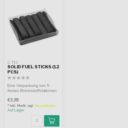
C-TEC
SOLID FUEL STICKS (12
PCS)
Eine Verpackung von 5
festen Brennstoffstäbchen
zur Verwendung mit dem
€3,38
CTEC Fue...
* Inkl. MwSt. zzgl.
Versandkosten
Auf Lager