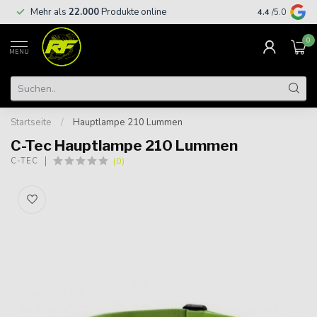
Kostenloser
Mehr als
22.000
Produkte online
4.4
/5.0
€
0
MENU
Startseite
/
Hauptlampe 210 Lummen
C-Tec Hauptlampe 210 Lummen
(0)
C-TEC