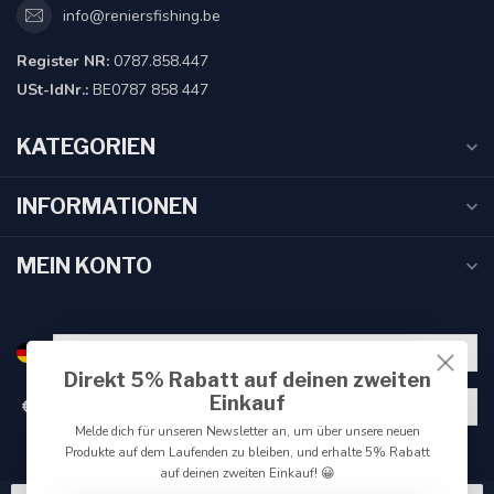
info@reniersfishing.be
Register NR:
0787.858.447
USt-IdNr.:
BE0787 858 447
KATEGORIEN
INFORMATIONEN
MEIN KONTO
Direkt 5% Rabatt auf deinen zweiten
Einkauf
€
Melde dich für unseren Newsletter an, um über unsere neuen
Produkte auf dem Laufenden zu bleiben, und erhalte 5% Rabatt
auf deinen zweiten Einkauf! 😀