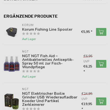
ERGÄNZENDE PRODUKTE
KORUM
Korum Fishing Line Spooler
€5,95 *
Auf Lager
NGT
NGT NGT Fish Aid –
€6,95
Antibakterielles Antiseptik-
UVP
Spray 50 ml zur Fisch-
€6,25
Wundpflege
*
Auf Lager
NGT
NGT Elektrischer Boilie
€24,95
Grinder USB Wiederaufladbar
UVP
Koeder Und Partikel
€19,95
Zerkleinerer
*