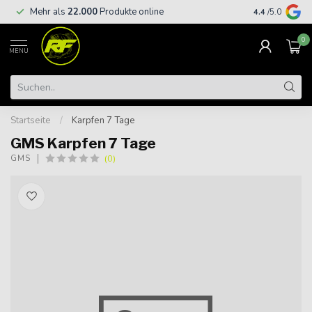
Kostenloser
Mehr als
22.000
Produkte online
4.4
/5.0
€
0
MENU
Startseite
/
Karpfen 7 Tage
GMS Karpfen 7 Tage
(0)
GMS