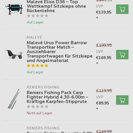
Malevé Elise D36 – Top
Wettkampf Sitzkiepe ohne
UVP
Rückenlehne
€139,95
*
Auf Lager
MALEVÉ
Malevé Urus Power Barrow
€199,95
Transportkar Match –
Ausziehbarer
UVP
Transportwagen für Sitzkiepe
€169,95
und Angelmaterial
*
Auf Lager
RENIERS FISHING
€119,95
Reniers Fishing Pack Carp
Fighter Hybrid 4.30-6.00m –
UVP
Kräftige Karpfen-Stipprute
€89,95
*
Nicht auf Lager
RENIERS FISHING
€149,95