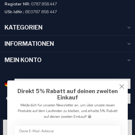
Register NR:
0787.858.447
USt-IdNr.:
BE0787 858 447
KATEGORIEN
INFORMATIONEN
MEIN KONTO
Direkt 5% Rabatt auf deinen zweiten
Einkauf
€
Melde dich für unseren Newsletter an, um über unsere neuen
Produkte auf dem Laufenden zu bleiben, und erhalte 5% Rabatt
auf deinen zweiten Einkauf! 😀
Wir benutzen Cookies nur für interne Zwecke um den
Webshop zu verbessern. Akzeptieren Sie die