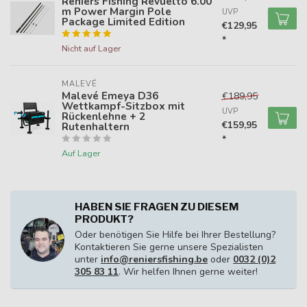
Reniers Fishing Revuelto 6.00
m Power Margin Pole
UVP
Package Limited Edition
€129,95
*
Nicht auf Lager
MALEVÉ
Malevé Emeya D36
€189,95
Wettkampf-Sitzbox mit
UVP
Rückenlehne + 2
€159,95
Rutenhaltern
*
Auf Lager
HABEN SIE FRAGEN ZU DIESEM
PRODUKT?
Oder benötigen Sie Hilfe bei Ihrer Bestellung?
Kontaktieren Sie gerne unsere Spezialisten
unter
info@reniersfishing.be
oder
0032 (0)2
305 83 11
. Wir helfen Ihnen gerne weiter!