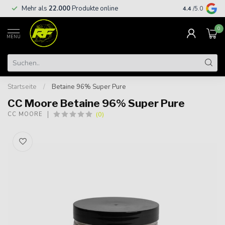
Kostenloser
Mehr als
22.000
Produkte online
4.4
/5.0
€
0
MENU
Startseite
/
Betaine 96% Super Pure
CC Moore Betaine 96% Super Pure
(0)
CC MOORE