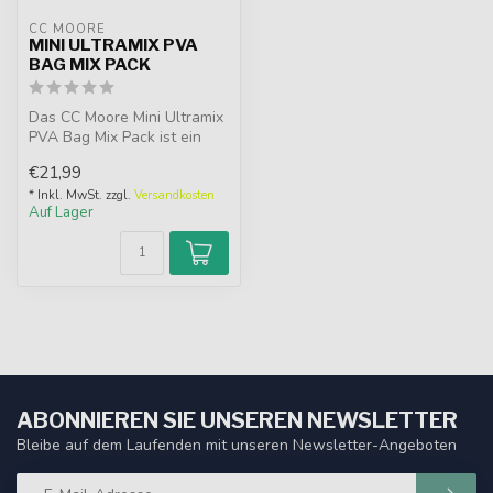
CC MOORE
MINI ULTRAMIX PVA
BAG MIX PACK
Das CC Moore Mini Ultramix
PVA Bag Mix Pack ist ein
komplettes Set mit Pellets,
€21,99
...
* Inkl. MwSt. zzgl.
Versandkosten
Auf Lager
ABONNIEREN SIE UNSEREN NEWSLETTER
Bleibe auf dem Laufenden mit unseren Newsletter-Angeboten