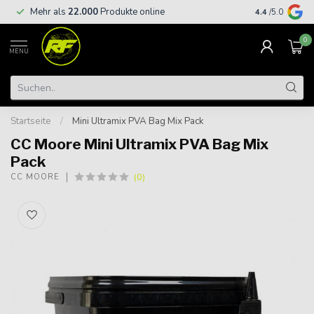
Kostenloser
Mehr als
22.000
Produkte online
4.4
/5.0
€
0
MENU
Startseite
/
Mini Ultramix PVA Bag Mix Pack
CC Moore Mini Ultramix PVA Bag Mix
Pack
(0)
CC MOORE