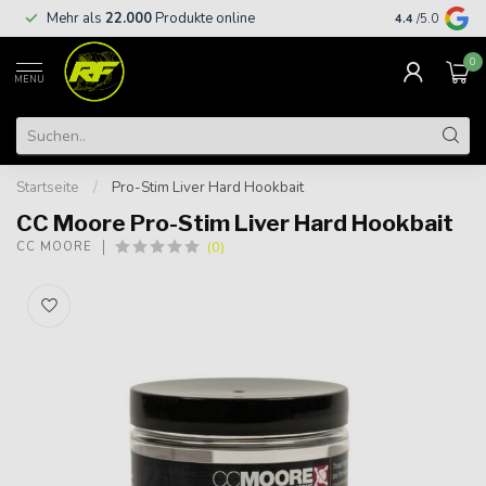
Kostenloser
Mehr als
22.000
Produkte online
4.4
/5.0
€
0
MENU
Startseite
/
Pro-Stim Liver Hard Hookbait
CC Moore Pro-Stim Liver Hard Hookbait
(0)
CC MOORE