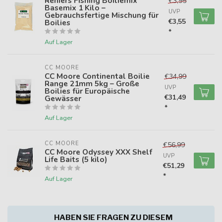
Reniers Fishing Boiliemix
€3,95
Basemix 1 Kilo –
UVP
Gebrauchsfertige Mischung für
€3,55
Boilies
*
Auf Lager
CC MOORE
CC Moore Continental Boilie
€34,99
Range 21mm 5kg – Große
UVP
Boilies für Europäische
€31,49
Gewässer
*
Auf Lager
CC MOORE
€56,99
CC Moore Odyssey XXX Shelf
UVP
Life Baits (5 kilo)
€51,29
*
Auf Lager
HABEN SIE FRAGEN ZU DIESEM