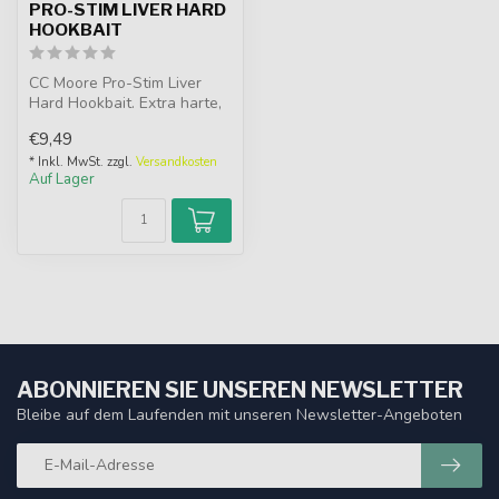
PRO-STIM LIVER HARD
HOOKBAIT
CC Moore Pro-Stim Liver
Hard Hookbait. Extra harte,
haltbare Hakenköder mit
€9,49
star...
* Inkl. MwSt. zzgl.
Versandkosten
Auf Lager
ABONNIEREN SIE UNSEREN NEWSLETTER
Bleibe auf dem Laufenden mit unseren Newsletter-Angeboten