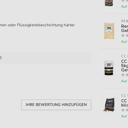
Auf
REN
nen oder Flüssigkeitsbeschichtung härter
Ren
Geb
Auf
CC
3
CC
5kg
Ge
Auf
CC
CC 
kil
IHRE BEWERTUNG HINZUFÜGEN
Auf