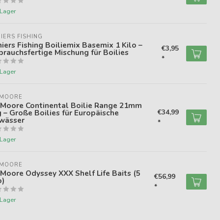
 Lager
IERS FISHING
iers Fishing Boiliemix Basemix 1 Kilo –
€3,95
rauchsfertige Mischung für Boilies
*
 Lager
 MOORE
 Moore Continental Boilie Range 21mm
 – Große Boilies für Europäische
€34,99
wässer
*
 Lager
 MOORE
Moore Odyssey XXX Shelf Life Baits (5
€56,99
o)
*
 Lager