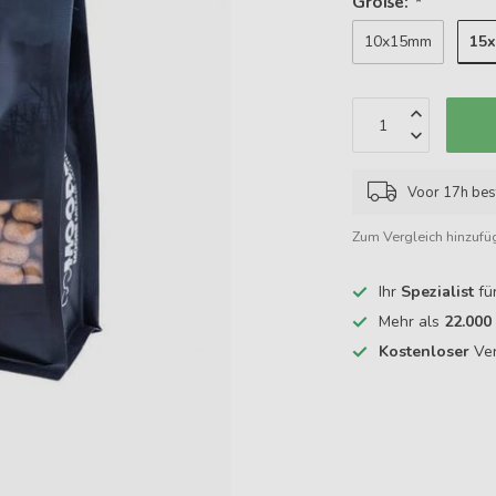
Größe:
*
15
10x15mm
Voor 17h bes
Zum Vergleich hinzufü
Ihr
Spezialist
fü
Mehr als
22.000
Kostenloser
Ver