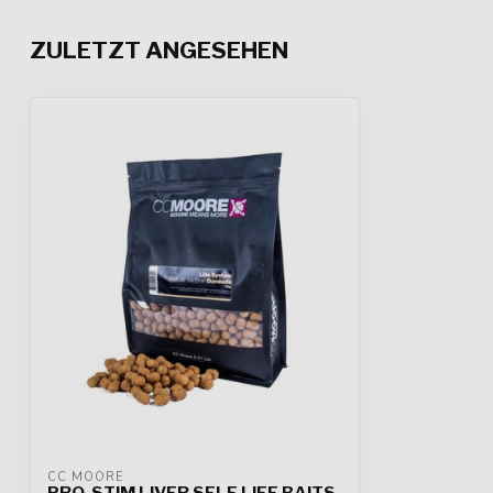
ZULETZT ANGESEHEN
CC MOORE
PRO-STIM LIVER SELF LIFE BAITS