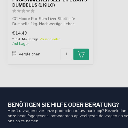
DUMBELLS (1 KILO)
CC Moore Pro-Stim Liver Shelf Life
Dumbells 1kg. Hochwertige Leber-
Dumbells, rei...
€14,49
* Inkl. MwSt. zzgl.
Versandkosten
Auf Lager
Vergleichen
BENÖTIGEN SIE HILFE ODER BERATUNG?
Heeft u vragen over onze producten of uw aankoop? Bezoek dan o
onze bedrijfsgegevens, antwoorden op veelgestelde vragen en ve
ons op te nemen.