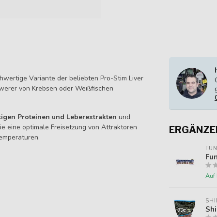
hwertige Variante der beliebten Pro-Stim Liver
chwerer von Krebsen oder Weißfischen
tigen Proteinen und Leberextrakten
und
ie eine optimale Freisetzung von Attraktoren
ERGÄNZE
temperaturen.
FUN
Fun
Auf
SH
Shi