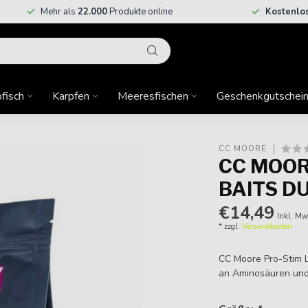
Mehr als
22.000
Produkte online
Kostenlo
fisch
Karpfen
Meeresfischen
Geschenkgutschei
CC MOORE
CC MOOR
BAITS DU
€14,49
Inkl. Mw
* zzgl.
Versandkosten
CC Moore Pro-Stim L
an Aminosäuren und 