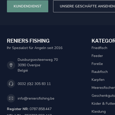
KUNDENDIENST
UNSERE GESCHÄFTE ANSEHEN
RENIERS FISHING
KATEGOR
Ihr Spezialist für Angeln seit 2016
Friedfisch
Feeder
Duisburgsesteenweg 70
Forelle
3090 Overijse
België
Raubfisch
Karpfen
0032 (0)2 305 83 11
Meeresfische
Geschenkguts
info@reniersfishing.be
Köder & Futte
Register NR:
0787.858.447
Kleidung