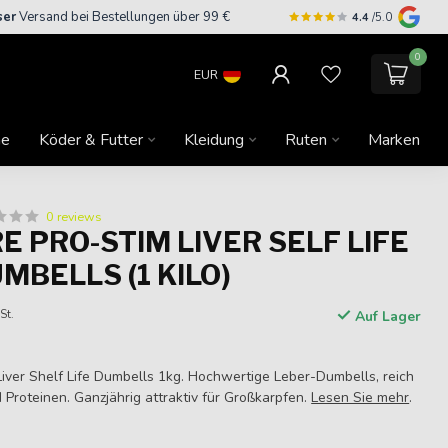
ser
Versand bei Bestellungen über 99 €
4.4
/5.0
0
EUR
ne
Köder & Futter
Kleidung
Ruten
Marken
0 reviews
E PRO-STIM LIVER SELF LIFE
MBELLS (1 KILO)
St.
Auf Lager
iver Shelf Life Dumbells 1kg. Hochwertige Leber-Dumbells, reich
Proteinen. Ganzjährig attraktiv für Großkarpfen.
Lesen Sie mehr
.