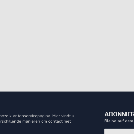
ABONNIER
nze klantenservicepagina. Hier vindt u
Bleibe auf dem
rschillende manieren om contact met