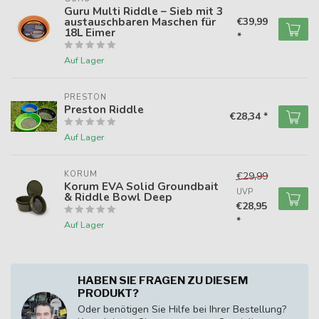
Guru Multi Riddle – Sieb mit 3
austauschbaren Maschen für
€39,99
18L Eimer
*
Auf Lager
PRESTON
Preston Riddle
€28,34 *
Auf Lager
KORUM
€29,99
Korum EVA Solid Groundbait
UVP
& Riddle Bowl Deep
€28,95
*
Auf Lager
HABEN SIE FRAGEN ZU DIESEM
PRODUKT?
Oder benötigen Sie Hilfe bei Ihrer Bestellung?