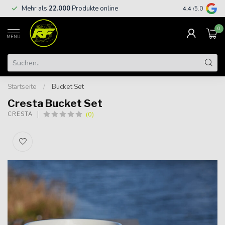
Kostenloser
Mehr als
22.000
Produkte online
4.4
/5.0
€
0
MENU
Startseite
/
Bucket Set
Cresta Bucket Set
(0)
CRESTA