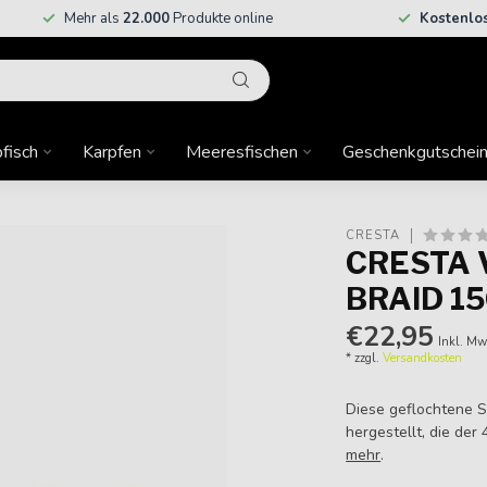
Mehr als
22.000
Produkte online
Kostenlo
fisch
Karpfen
Meeresfischen
Geschenkgutschei
CRESTA
CRESTA 
BRAID 1
€22,95
Inkl. Mw
* zzgl.
Versandkosten
Diese geflochtene S
hergestellt, die der
mehr
.