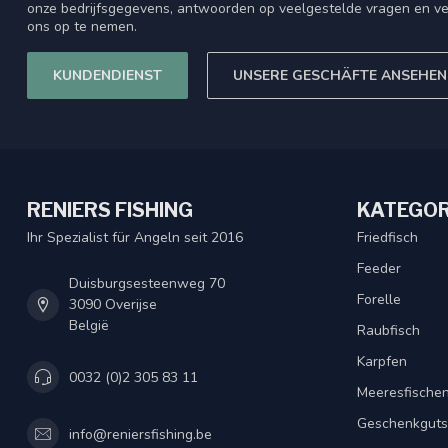
onze bedrijfsgegevens, antwoorden op veelgestelde vragen en ve
ons op te nemen.
KUNDENDIENST
UNSERE GESCHÄFTE ANSEHEN
RENIERS FISHING
KATEGOR
Ihr Spezialist für Angeln seit 2016
Friedfisch
Feeder
Duisburgsesteenweg 70
Forelle
3090 Overijse
België
Raubfisch
Karpfen
0032 (0)2 305 83 11
Meeresfische
Geschenkguts
info@reniersfishing.be