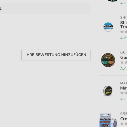
Auf
1
SH
Shi
Tra
Auf
GU
IHRE BEWERTUNG HINZUFÜGEN
Gu
Auf
MAT
Mat
Auf
CR
Cr