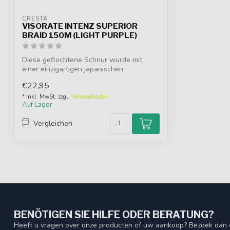
CRESTA
VISORATE INTENZ SUPERIOR
BRAID 150M (LIGHT PURPLE)
Diese geflochtene Schnur wurde mit
einer einzigartigen japanischen
Webmethode he...
€22,95
* Inkl. MwSt. zzgl.
Versandkosten
Auf Lager
Vergleichen
BENÖTIGEN SIE HILFE ODER BERATUNG?
Heeft u vragen over onze producten of uw aankoop? Bezoek dan o