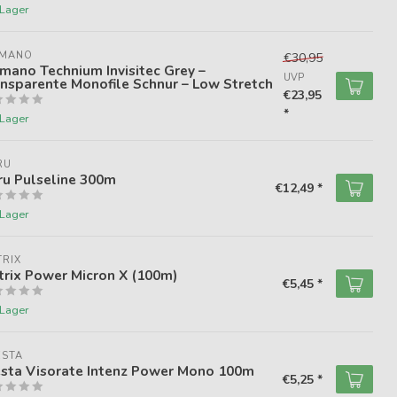
 Lager
IMANO
€30,95
mano Technium Invisitec Grey –
UVP
nsparente Monofile Schnur – Low Stretch
€23,95
*
 Lager
RU
ru Pulseline 300m
€12,49 *
 Lager
RIX
rix Power Micron X (100m)
€5,45 *
 Lager
ESTA
esta Visorate Intenz Power Mono 100m
€5,25 *