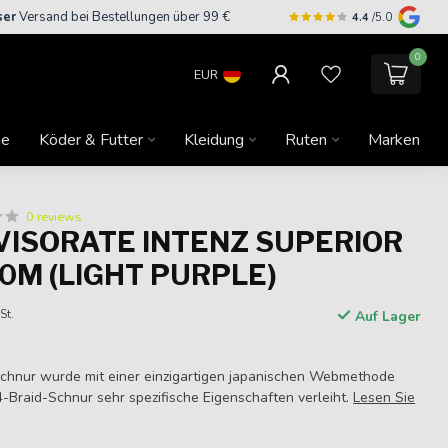
ser
Versand bei Bestellungen über 99 €
4.4
/5.0
0
EUR
ne
Köder & Futter
Kleidung
Ruten
Marken
0 reviews
VISORATE INTENZ SUPERIOR
50M (LIGHT PURPLE)
St.
Auf Lager
chnur wurde mit einer einzigartigen japanischen Webmethode
 4-Braid-Schnur sehr spezifische Eigenschaften verleiht.
Lesen Sie