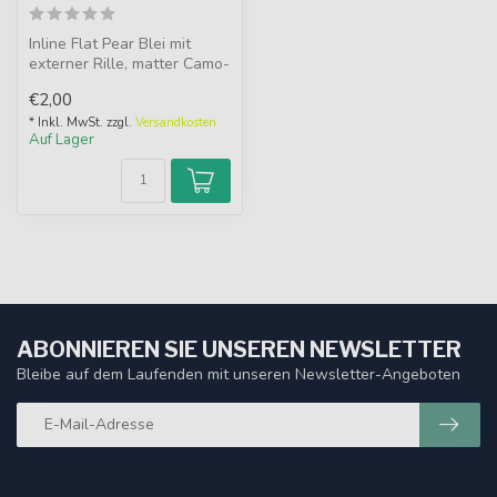
Inline Flat Pear Blei mit
externer Rille, matter Camo-
Beschichtung und
€2,00
optimalem...
* Inkl. MwSt. zzgl.
Versandkosten
Auf Lager
ABONNIEREN SIE UNSEREN NEWSLETTER
Bleibe auf dem Laufenden mit unseren Newsletter-Angeboten