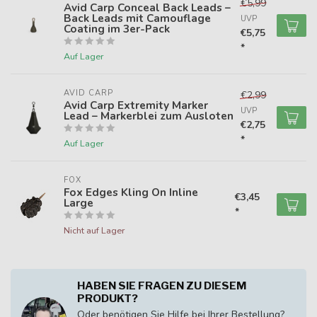
€5,99
Avid Carp Conceal Back Leads –
Back Leads mit Camouflage
UVP
Coating im 3er-Pack
€5,75
*
Auf Lager
AVID CARP
€2,99
Avid Carp Extremity Marker
UVP
Lead – Markerblei zum Ausloten
€2,75
*
Auf Lager
FOX
Fox Edges Kling On Inline
€3,45
Large
*
Nicht auf Lager
HABEN SIE FRAGEN ZU DIESEM
PRODUKT?
Oder benötigen Sie Hilfe bei Ihrer Bestellung?