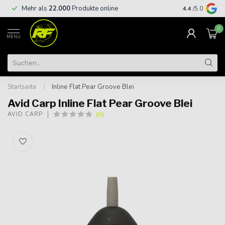
Kostenloser
Mehr als
22.000
Produkte online
4.4
/5.0
€
0
MENU
Startseite
/
Inline Flat Pear Groove Blei
Avid Carp Inline Flat Pear Groove Blei
(0)
AVID CARP