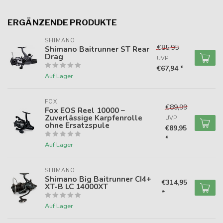
ERGÄNZENDE PRODUKTE
SHIMANO
€85,95
Shimano Baitrunner ST Rear
Drag
UVP
€67,94 *
Auf Lager
FOX
€89,99
Fox EOS Reel 10000 –
Zuverlässige Karpfenrolle
UVP
ohne Ersatzspule
€89,95
*
Auf Lager
SHIMANO
Shimano Big Baitrunner CI4+
€314,95
XT-B LC 14000XT
*
Auf Lager