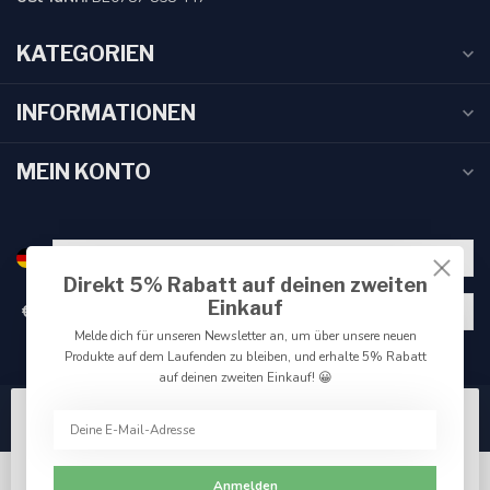
KATEGORIEN
INFORMATIONEN
MEIN KONTO
Direkt 5% Rabatt auf deinen zweiten
Einkauf
€
Melde dich für unseren Newsletter an, um über unsere neuen
Produkte auf dem Laufenden zu bleiben, und erhalte 5% Rabatt
auf deinen zweiten Einkauf! 😀
Wir benutzen Cookies nur für interne Zwecke um den
Webshop zu verbessern. Akzeptieren Sie die
Verwendung von Cookies, um das beste Seitenerlebnis
Anmelden