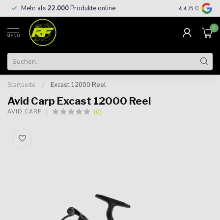
Kostenloser
Mehr als
22.000
Produkte online
4.4
/5.0
€
0
MENU
Startseite
/
Excast 12000 Reel
Avid Carp Excast 12000 Reel
(0)
AVID CARP