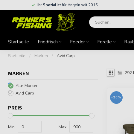
Ihr
Spezialist
für Angeln seit 2016
Startseite
Friedfisch
Feeder
Forelle
Raub
Startseite
/
Marken
/
Avid Carp
292
MARKEN
Alle Marken
Avid Carp
-26%
PREIS
Min
Max