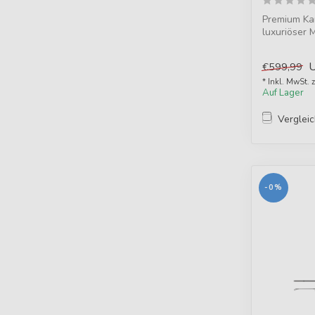
Premium Ka
luxuriöser 
wasserdicht
€599,99
* Inkl. MwSt. 
Auf Lager
Verglei
-0%