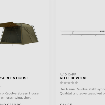
AVID CARP
 SCREEN HOUSE
RUTE REVOLVE
T
Der Name Revolve steht syno
arp Revolve Screen House
Qualität und Zuverlässigkeit 
 ein erschwinglicher,
hohe Pr...
n...