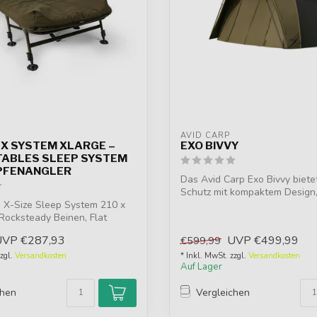
AVID CARP
 X SYSTEM XLARGE –
EXO BIVVY
ABLES SLEEP SYSTEM
PFENANGLER
Das Avid Carp Exo Bivvy biet
Schutz mit kompaktem Design
 X-Size Sleep System 210 x
...
Rocksteady Beinen, Flat
UVP
€287,93
UVP
€499,99
€599,99
zzgl.
Versandkosten
* Inkl. MwSt. zzgl.
Versandkosten
Auf Lager
chen
Vergleichen