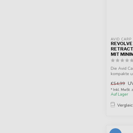
AVID CARP
REVOLVE
RETRACT
MIT MINI
Die Avid Ca
kompakte un
Karpfe...
U
€54,99
* Inkl. MwSt. 
Auf Lager
Verglei