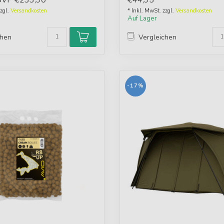
UVP
€233,90
€44,95
zzgl.
Versandkosten
* Inkl. MwSt. zzgl.
Versandkosten
Auf Lager
chen
Vergleichen
-17%