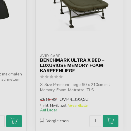
AVID CARP
BENCHMARK ULTRA X BED –
LUXURIÖSE MEMORY-FOAM-
KARPFENLIEGE
et maximalen
, schnellem
X-Size Premium-Liege 90 x 210cm mit
Memory-Foam-Matratze, TLS-
Lendenstütze, 8 Le...
UVP
€399,93
€519,99
* Inkl. MwSt. zzgl.
Versandkosten
Auf Lager
Vergleichen