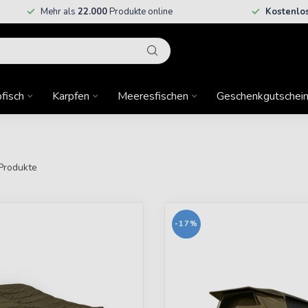
Mehr als
22.000
Produkte online
Kostenlo
fisch
Karpfen
Meeresfischen
Geschenkgutschei
Produkte
-17%