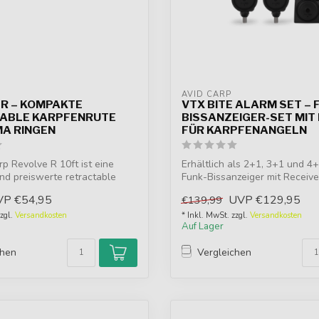
AVID CARP
 R – KOMPAKTE
VTX BITE ALARM SET – 
ABLE KARPFENRUTE
BISSANZEIGER-SET MIT
MA RINGEN
FÜR KARPFENANGELN
rp Revolve R 10ft ist eine
Erhältlich als 2+1, 3+1 und 4+
d preiswerte retractable
Funk-Bissanzeiger mit Receiv
Reichw...
VP
€54,95
UVP
€129,95
€139,99
zzgl.
Versandkosten
* Inkl. MwSt. zzgl.
Versandkosten
Auf Lager
chen
Vergleichen