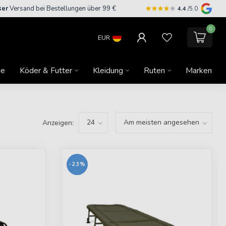
ser
Versand bei Bestellungen über 99 €
4.4
/5.0
0
EUR
ne
Köder & Futter
Kleidung
Ruten
Marken
Anzeigen:
-23%