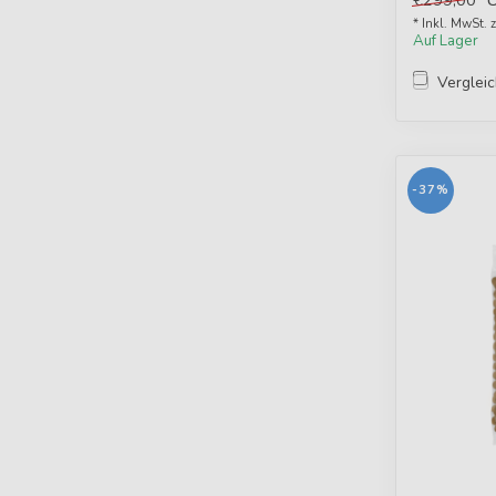
€299,00
* Inkl. MwSt. 
Auf Lager
Verglei
-37%