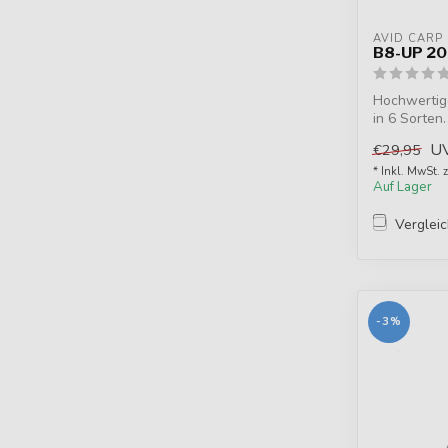
AVID CARP
B8-UP 20
Hochwertige
in 6 Sorte
St...
U
€29,95
* Inkl. MwSt. 
Auf Lager
Verglei
-3%