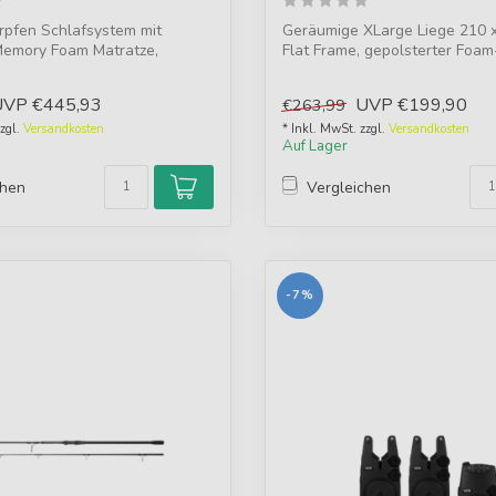
rpfen Schlafsystem mit
Geräumige XLarge Liege 210 
Memory Foam Matratze,
Flat Frame, gepolsterter Foam
em ...
...
UVP
€445,93
UVP
€199,90
€263,99
zzgl.
Versandkosten
* Inkl. MwSt. zzgl.
Versandkosten
Auf Lager
chen
Vergleichen
-7%