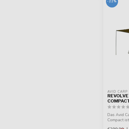
-22%
AVID CARP
REVOLVE
COMPAC
Das Avid C
Compact ist
kompakter U