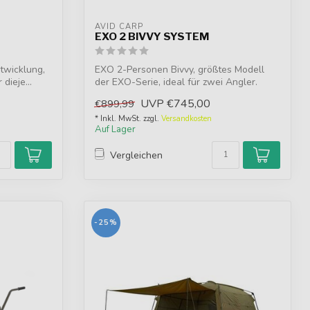
AVID CARP
EXO 2 BIVVY SYSTEM
ntwicklung,
EXO 2-Personen Bivvy, größtes Modell
dieje...
der EXO-Serie, ideal für zwei Angler.
Schne...
UVP
€745,00
€899,99
* Inkl. MwSt. zzgl.
Versandkosten
Auf Lager
Vergleichen
-25%