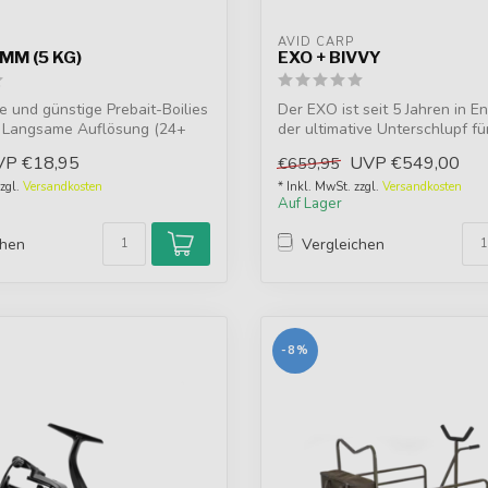
AVID CARP
MM (5 KG)
EXO + BIVVY
 und günstige Prebait-Boilies
Der EXO ist seit 5 Jahren in E
n. Langsame Auflösung (24+
der ultimative Unterschlupf für 
VP
€18,95
UVP
€549,00
€659,95
zzgl.
Versandkosten
* Inkl. MwSt. zzgl.
Versandkosten
Auf Lager
chen
Vergleichen
-8%