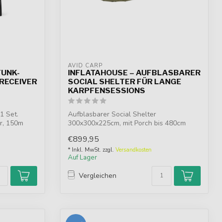
AVID CARP
FUNK-
INFLATAHOUSE – AUFBLASBARER
 RECEIVER
SOCIAL SHELTER FÜR LANGE
KARPFENSESSIONS
1 Set.
Aufblasbarer Social Shelter
er, 150m
300x300x225cm, mit Porch bis 480cm
Tiefe. 10.000mm w...
€899,95
* Inkl. MwSt. zzgl.
Versandkosten
Auf Lager
Vergleichen