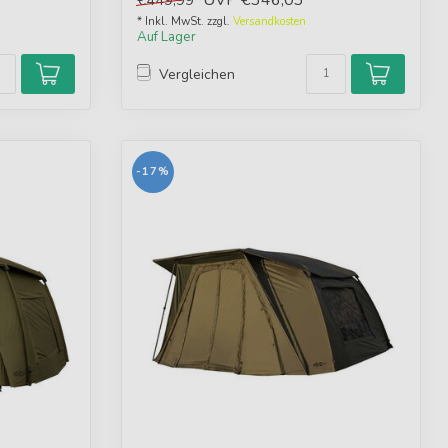
UVP
€346,03
€449,99
* Inkl. MwSt. zzgl.
Versandkosten
Auf Lager
Vergleichen
-17%