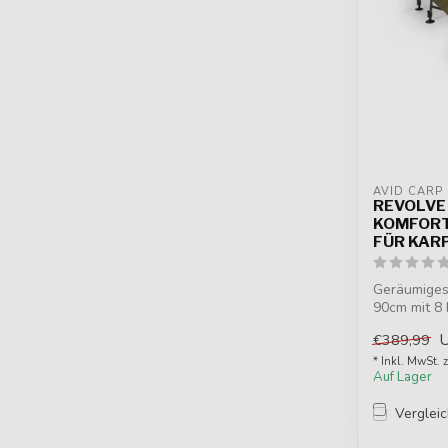
AVID CARP
REVOLVE
KOMFORT
FÜR KAR
Geräumiges
90cm mit 8 
Frame, F...
€389,99
* Inkl. MwSt. 
Auf Lager
Verglei