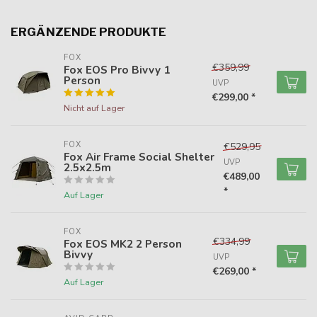
ERGÄNZENDE PRODUKTE
FOX
€359,99
Fox EOS Pro Bivvy 1
Person
UVP
€299,00 *
Nicht auf Lager
FOX
€529,95
Fox Air Frame Social Shelter
UVP
2.5x2.5m
€489,00
*
Auf Lager
FOX
€334,99
Fox EOS MK2 2 Person
Bivvy
UVP
€269,00 *
Auf Lager