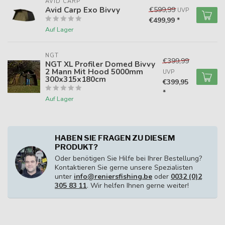
AVID CARP
Avid Carp Exo Bivvy
€599,99
UVP
€499,99 *
Auf Lager
NGT
€399,99
NGT XL Profiler Domed Bivvy
2 Mann Mit Hood 5000mm
UVP
300x315x180cm
€399,95
*
Auf Lager
HABEN SIE FRAGEN ZU DIESEM
PRODUKT?
Oder benötigen Sie Hilfe bei Ihrer Bestellung?
Kontaktieren Sie gerne unsere Spezialisten
unter
info@reniersfishing.be
oder
0032 (0)2
305 83 11
. Wir helfen Ihnen gerne weiter!