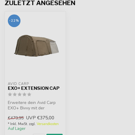
ZULETZT ANGESEHEN
-22%
AVID CARP
EXO+ EXTENSION CAP
Erweitere dein Avid Carp
EXO+ Bivvy mit der
Extension Cap. Mehr Platz
UVP
€375,00
€479,95
für Ausrüs...
* Inkl. MwSt. zzgl.
Versandkosten
Auf Lager