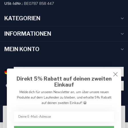
USt-IdNr.:
BE0787 858 447
KATEGORIEN
INFORMATIONEN
MEIN KONTO
Direkt 5% Rabatt auf deinen zweiten
Einkauf
€
Melde dich für unseren Newsletter an, um über unsere neuen
Produkte auf dem Laufenden zu bleiben, und erhalte 5% Rabatt
auf deinen zweiten Einkauf! 😀
Wir benutzen Cookies nur für interne Zwecke um den
Webshop zu verbessern. Akzeptieren Sie die
Verwendung von Cookies, um das beste Seitenerlebnis