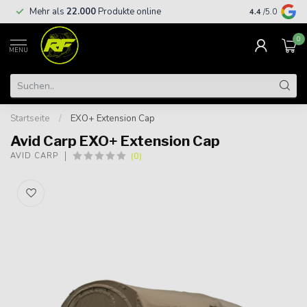
Kostenloser
Mehr als
22.000
Produkte online
4.4
/5.0
€
0
MENU
Startseite
/
EXO+ Extension Cap
Avid Carp EXO+ Extension Cap
(0)
AVID CARP