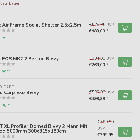
t auf Lager
X
 Air Frame Social Shelter 2.5x2.5m
€529,95
UVP
€489,00 *
 Lager
X
x EOS MK2 2 Person Bivvy
€334,99
UVP
€269,00 *
 Lager
D CARP
d Carp Exo Bivvy
€599,99
UVP
€499,99 *
 Lager
T
€399,99
 XL Profiler Domed Bivvy 2 Mann Mit
UVP
od 5000mm 300x315x180cm
€399,95