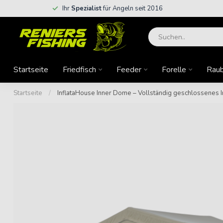
Ihr
Spezialist
für Angeln seit 2016
Startseite
Friedfisch
Feeder
Forelle
Raub
Startseite
/
InflataHouse Inner Dome – Vollständig geschlossenes In