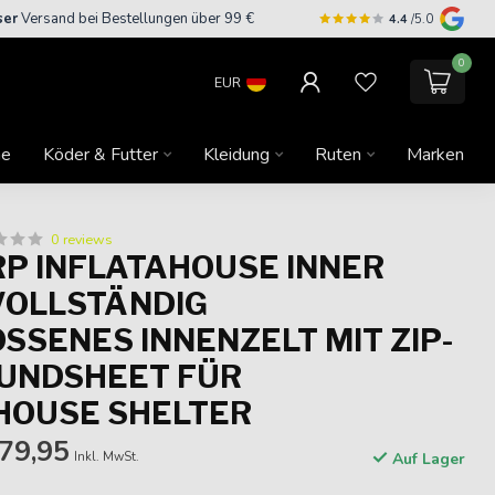
ser
Versand bei Bestellungen über 99 €
4.4
/5.0
0
EUR
ne
Köder & Futter
Kleidung
Ruten
Marken
0 reviews
RP INFLATAHOUSE INNER
VOLLSTÄNDIG
SSENES INNENZELT MIT ZIP-
UNDSHEET FÜR
HOUSE SHELTER
79,95
Inkl. MwSt.
Auf Lager