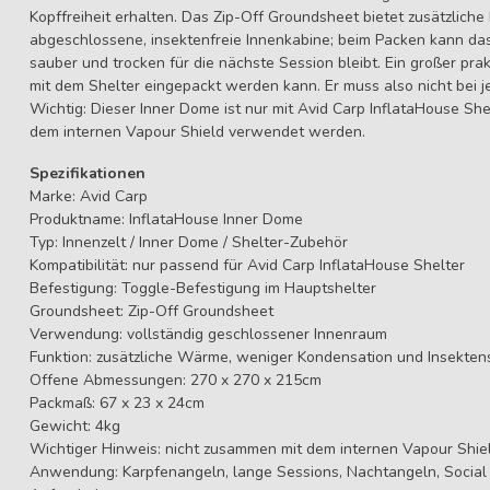
Kopffreiheit erhalten. Das Zip-Off Groundsheet bietet zusätzliche F
abgeschlossene, insektenfreie Innenkabine; beim Packen kann 
sauber und trocken für die nächste Session bleibt. Ein großer pra
mit dem Shelter eingepackt werden kann. Er muss also nicht bei j
Wichtig: Dieser Inner Dome ist nur mit Avid Carp InflataHouse She
dem internen Vapour Shield verwendet werden.
Spezifikationen
Marke: Avid Carp
Produktname: InflataHouse Inner Dome
Typ: Innenzelt / Inner Dome / Shelter-Zubehör
Kompatibilität: nur passend für Avid Carp InflataHouse Shelter
Befestigung: Toggle-Befestigung im Hauptshelter
Groundsheet: Zip-Off Groundsheet
Verwendung: vollständig geschlossener Innenraum
Funktion: zusätzliche Wärme, weniger Kondensation und Insekten
Offene Abmessungen: 270 x 270 x 215cm
Packmaß: 67 x 23 x 24cm
Gewicht: 4kg
Wichtiger Hinweis: nicht zusammen mit dem internen Vapour Shi
Anwendung: Karpfenangeln, lange Sessions, Nachtangeln, Social S