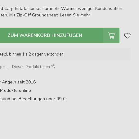
vid Carp InflataHouse. Für mehr Wärme, weniger Kondensation
kten. Mit Zip-Off Groundsheet.
Lesen Sie mehr
.
ZUM WARENKORB HINZUFÜGEN
teld, binnen 1 à 2 dagen verzonden
gen
Dieses Produkt teilen
r Angeln seit 2016
Produkte online
sand bei Bestellungen über 99 €