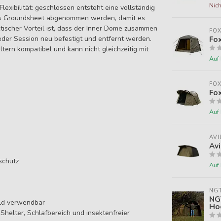
Nich
lexibilität: geschlossen entsteht eine vollständig
das Groundsheet abgenommen werden, damit es
ktischer Vorteil ist, dass der Inner Dome zusammen
FO
eder Session neu befestigt und entfernt werden.
Fox
ltern kompatibel und kann nicht gleichzeitig mit
Auf
FO
Fo
Auf
AVI
Avi
schutz
Auf
NG
NGT
eld verwendbar
Ho
helter, Schlafbereich und insektenfreier