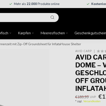
Mehr als
22.000
Produkte online
Kostenlo
fisch
Karpfen
Meeresfischen
Geschenkgutschei
nenzelt mit Zip-Off Groundsheet für InflataHouse Shelter
AVID CARP
AVID CA
DOME – 
GESCHLO
OFF GRO
INFLATA
€1
€189,99
UVP
* zzgl.
Versandkosten