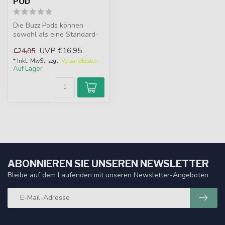
POD
Die Buzz Pods können
sowohl als eine Standard-
Buzzerbar verwendet
UVP
€16,95
€24,95
werden, als au...
* Inkl. MwSt. zzgl.
Versandkosten
Auf Lager
ABONNIEREN SIE UNSEREN NEWSLETTER
Bleibe auf dem Laufenden mit unseren Newsletter-Angeboten