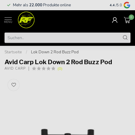
Kostenloser
Mehr als
22.000
Produkte online
4.4
/5.0
€
0
MENU
Startseite
/
Lok Down 2 Rod Buzz Pod
Avid Carp Lok Down 2 Rod Buzz Pod
(0)
AVID CARP