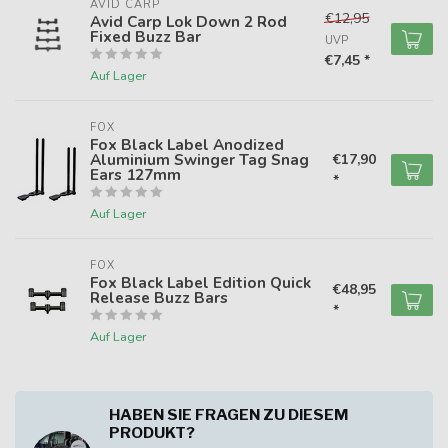
AVID CARP
€12,95
Avid Carp Lok Down 2 Rod
Fixed Buzz Bar
UVP
€7,45 *
Auf Lager
FOX
Fox Black Label Anodized
Aluminium Swinger Tag Snag
€17,90
Ears 127mm
*
Auf Lager
FOX
Fox Black Label Edition Quick
€48,95
Release Buzz Bars
*
Auf Lager
HABEN SIE FRAGEN ZU DIESEM
PRODUKT?