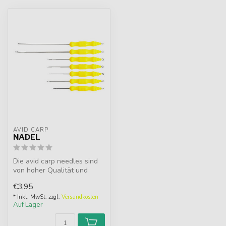
AVID CARP
NADEL
Die avid carp needles sind
von hoher Qualität und
können in allen Angelarten
€3,95
v...
* Inkl. MwSt. zzgl.
Versandkosten
Auf Lager