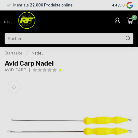
Kostenloser
Mehr als
22.000
Produkte online
4.4
/5.0
€
0
MENU
Startseite
/
Nadel
Avid Carp Nadel
(0)
AVID CARP