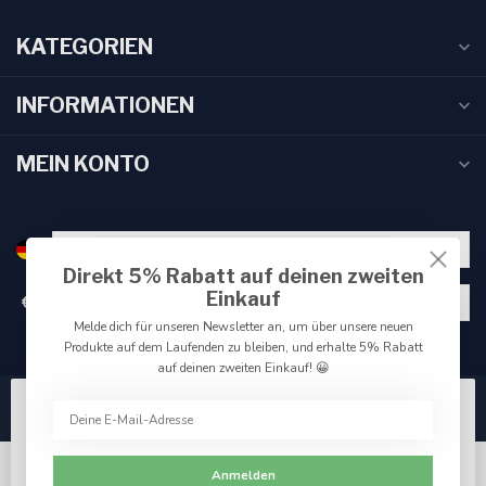
KATEGORIEN
INFORMATIONEN
MEIN KONTO
Direkt 5% Rabatt auf deinen zweiten
Einkauf
€
Melde dich für unseren Newsletter an, um über unsere neuen
Produkte auf dem Laufenden zu bleiben, und erhalte 5% Rabatt
auf deinen zweiten Einkauf! 😀
Wir benutzen Cookies nur für interne Zwecke um den
Webshop zu verbessern. Akzeptieren Sie die
Verwendung von Cookies, um das beste Seitenerlebnis
Anmelden