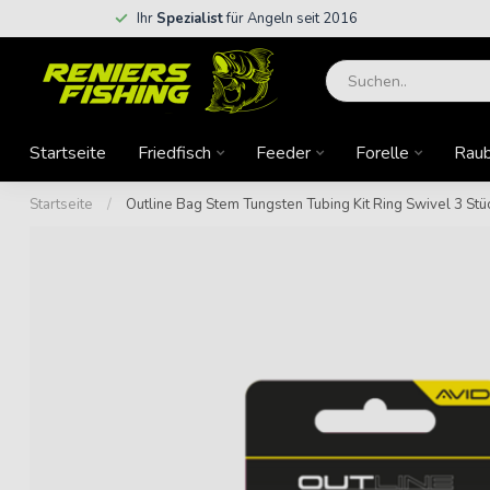
Ihr
Spezialist
für Angeln seit 2016
Startseite
Friedfisch
Feeder
Forelle
Raub
Startseite
/
Outline Bag Stem Tungsten Tubing Kit Ring Swivel 3 St