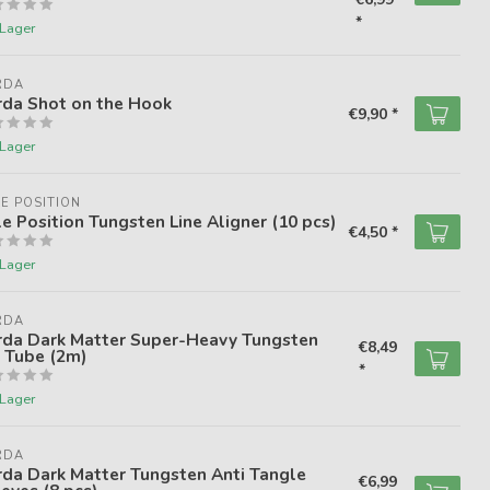
*
 Lager
RDA
rda Shot on the Hook
€9,90 *
 Lager
E POSITION
e Position Tungsten Line Aligner (10 pcs)
€4,50 *
 Lager
RDA
rda Dark Matter Super-Heavy Tungsten
€8,49
 Tube (2m)
*
 Lager
RDA
da Dark Matter Tungsten Anti Tangle
€6,99