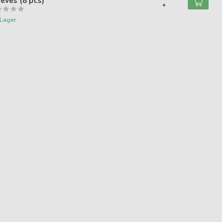
eves (8 pcs)
*
 Lager