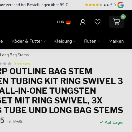
ser
Versand bei Bestellungen über 99 €
4.4
/5.0
0
EUR
ne
Köder & Futter
Kleidung
Ruten
Marken
d Long Bag Stems
0 reviews
RP OUTLINE BAG STEM
N TUBING KIT RING SWIVEL 3
 ALL-IN-ONE TUNGSTEN
ET MIT RING SWIVEL, 3X
G TUBE UND LONG BAG STEMS
25
Inkl. MwSt.
Auf Lager