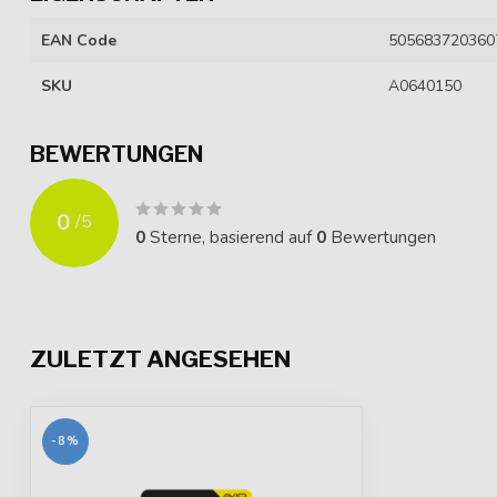
EAN Code
505683720360
SKU
A0640150
BEWERTUNGEN
0
/
5
0
Sterne, basierend auf
0
Bewertungen
ZULETZT ANGESEHEN
-8%