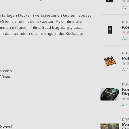
Auf
hrfarbigen Flecks in verschiedenen Größen, sodass
Stems sind mit der aktuellen Avid Inline Blei
KO
Ko
ammen mit einem Inline Solid Bag Safety Lead
em das Einfädeln des Tubings in die Rückseite
Auf
POL
Pol
Auf
en kann
0.50mm
KO
Ko
Rig
Auf
KO
Kor
 Swivel