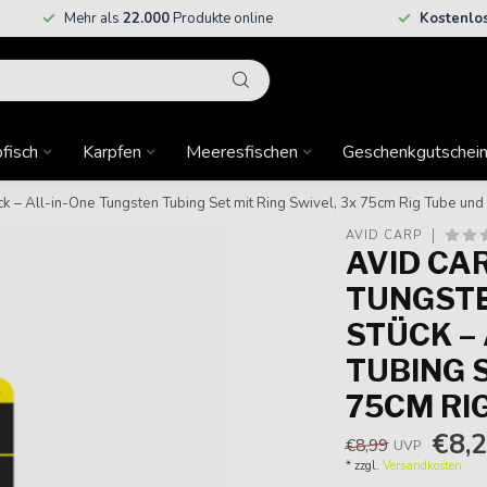
Mehr als
22.000
Produkte online
Kostenlo
fisch
Karpfen
Meeresfischen
Geschenkgutschei
ück – All-in-One Tungsten Tubing Set mit Ring Swivel, 3x 75cm Rig Tube un
AVID CARP
AVID CA
TUNGSTE
STÜCK –
TUBING S
75CM RI
€8,
€8,99
UVP
* zzgl.
Versandkosten