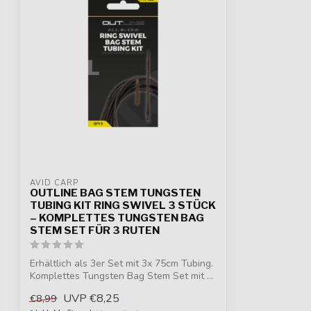
AVID CARP
OUTLINE BAG STEM TUNGSTEN
TUBING KIT RING SWIVEL 3 STÜCK
– KOMPLETTES TUNGSTEN BAG
STEM SET FÜR 3 RUTEN
Erhältlich als 3er Set mit 3x 75cm Tubing.
Komplettes Tungsten Bag Stem Set mit ...
UVP
€8,25
€8,99