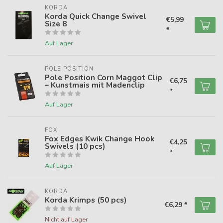
KORDA
Korda Quick Change Swivel
€5,99
Size 8
*
Auf Lager
POLE POSITION
Pole Position Corn Maggot Clip
€6,75
– Kunstmais mit Madenclip
*
Auf Lager
FOX
Fox Edges Kwik Change Hook
€4,25
Swivels (10 pcs)
*
Auf Lager
KORDA
Korda Krimps (50 pcs)
€6,29 *
Nicht auf Lager