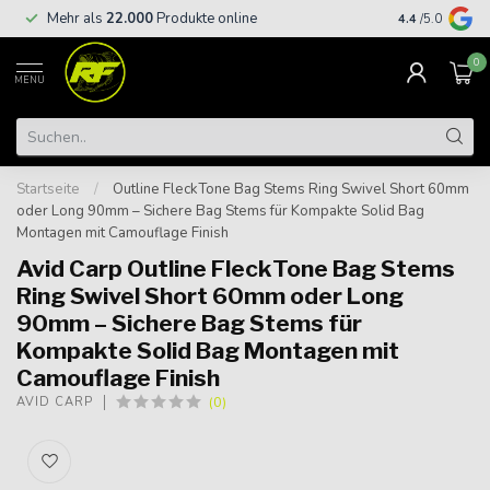
Kostenloser
Mehr als
22.000
Produkte online
4.4
/5.0
€
0
MENU
Startseite
/
Outline FleckTone Bag Stems Ring Swivel Short 60mm
oder Long 90mm – Sichere Bag Stems für Kompakte Solid Bag
Montagen mit Camouflage Finish
Avid Carp Outline FleckTone Bag Stems
Ring Swivel Short 60mm oder Long
90mm – Sichere Bag Stems für
Kompakte Solid Bag Montagen mit
Camouflage Finish
(0)
AVID CARP