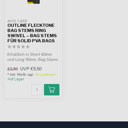
AVID CARP
OUTLINE FLECKTONE
BAG STEMS RING
SWIVEL – BAG STEMS
FÜR SOLID PVA BAGS
Erhältlich in Short 60mm
und Long 90mm. Bag Stems
mit Ring Swivel für Solid
UVP
€5,50
€5,99
PVA ...
* Inkl. MwSt. zzgl.
Versandkosten
Auf Lager