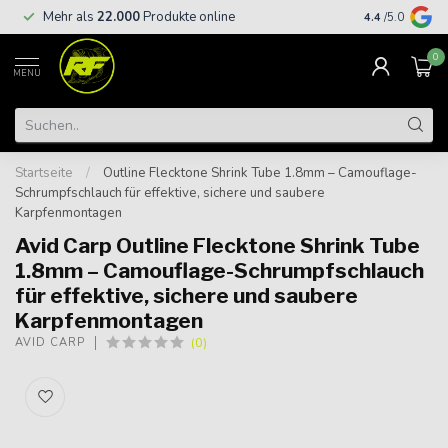
Kostenloser
Mehr als
22.000
Produkte online
4.4
/5.0
€
0
MENU
Startseite
/
Outline Flecktone Shrink Tube 1.8mm – Camouflage-
Schrumpfschlauch für effektive, sichere und saubere
Karpfenmontagen
Avid Carp Outline Flecktone Shrink Tube
1.8mm – Camouflage-Schrumpfschlauch
für effektive, sichere und saubere
Karpfenmontagen
(0)
AVID CARP