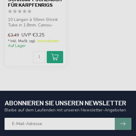
FÜR KARPFENRIGS
10 Längen à 55mm Shrink
Tube in 1.8mm. Camou-
Schrumpfschlauch für
UVP
€3,25
€3,49
Karpfenrigs, e...
* Inkl. MwSt. zzgl.
Versandkosten
Auf Lager
ABONNIEREN SIE UNSEREN NEWSLETTER
Bleibe auf dem Laufenden mit unseren Newsletter-Angeboten