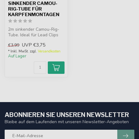
SINKENDER CAMOU-
RIG-TUBE FÜR
KARPFENMONTAGEN
2m sinkender Camou-Rig-
Tube. Ideal für Lead Clips
und Inline-Blei, mit Low-Vis-
UVP
€3,75
€3,99
F...
* Inkl. MwSt. zzgl.
Versandkosten
Auf Lager
ABONNIEREN SIE UNSEREN NEWSLETTER
Bleibe auf dem Laufenden mit unseren Newsletter-Angeboten