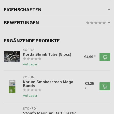
EIGENSCHAFTEN
BEWERTUNGEN
ERGÄNZENDE PRODUKTE
KORDA
Korda Shrink Tube (8 pcs)
€4,99 *
Auf Lager
KORUM
Korum Smokescreen Mega
€2,25
Bands
*
Auf Lager
STONFO
Stonfo Magnum Bait Elastic