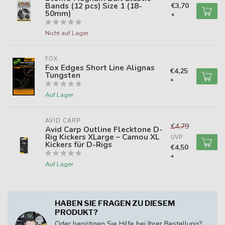
Bands (12 pcs) Size 1 (18-
€3,70
50mm)
*
Nicht auf Lager
FOX
Fox Edges Short Line Alignas
€4,25
Tungsten
*
Auf Lager
AVID CARP
€4,79
Avid Carp Outline Flecktone D-
Rig Kickers XLarge – Camou XL
UVP
Kickers für D-Rigs
€4,50
*
Auf Lager
HABEN SIE FRAGEN ZU DIESEM
PRODUKT?
Oder benötigen Sie Hilfe bei Ihrer Bestellung?