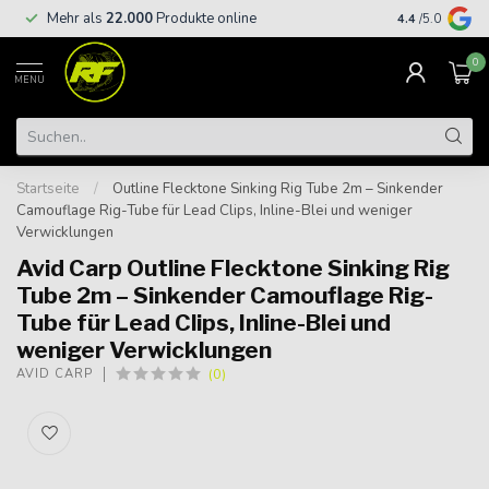
Kostenloser
Mehr als
22.000
Produkte online
4.4
/5.0
€
0
MENU
Startseite
/
Outline Flecktone Sinking Rig Tube 2m – Sinkender
Camouflage Rig-Tube für Lead Clips, Inline-Blei und weniger
Verwicklungen
Avid Carp Outline Flecktone Sinking Rig
Tube 2m – Sinkender Camouflage Rig-
Tube für Lead Clips, Inline-Blei und
weniger Verwicklungen
(0)
AVID CARP