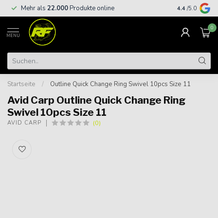
Kostenloser
Mehr als
22.000
Produkte online
4.4
/5.0
€
0
MENU
Startseite
/
Outline Quick Change Ring Swivel 10pcs Size 11
Avid Carp Outline Quick Change Ring
Swivel 10pcs Size 11
(0)
AVID CARP