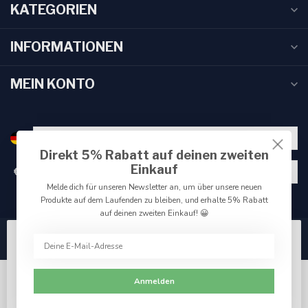
KATEGORIEN
INFORMATIONEN
MEIN KONTO
Direkt 5% Rabatt auf deinen zweiten
Einkauf
€
Melde dich für unseren Newsletter an, um über unsere neuen
Produkte auf dem Laufenden zu bleiben, und erhalte 5% Rabatt
auf deinen zweiten Einkauf! 😀
Wir benutzen Cookies nur für interne Zwecke um den
Webshop zu verbessern. Akzeptieren Sie die
Verwendung von Cookies, um das beste Seitenerlebnis
Anmelden
zu erzielen.
Ja
Nein
Für weitere Informationen beachten Sie bitte unsere