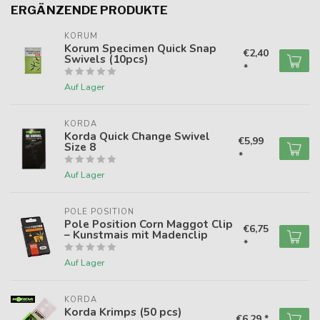
ERGÄNZENDE PRODUKTE
KORUM
Korum Specimen Quick Snap
€2,40
Swivels (10pcs)
*
Auf Lager
KORDA
Korda Quick Change Swivel
€5,99
Size 8
*
Auf Lager
POLE POSITION
Pole Position Corn Maggot Clip
€6,75
– Kunstmais mit Madenclip
*
Auf Lager
KORDA
Korda Krimps (50 pcs)
€6,29 *