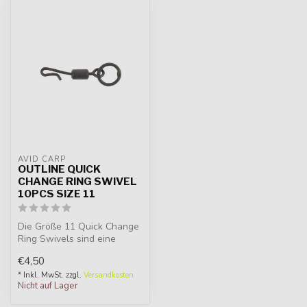
AVID CARP
OUTLINE QUICK
CHANGE RING SWIVEL
10PCS SIZE 11
Die Größe 11 Quick Change
Ring Swivels sind eine
ideale Option für Chod Rigs,
€4,50
...
* Inkl. MwSt. zzgl.
Versandkosten
Nicht auf Lager