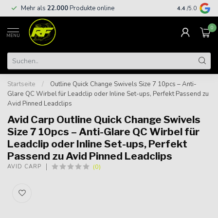
Kostenloser
Mehr als
22.000
Produkte online
4.4
/5.0
€
0
MENU
Startseite
/
Outline Quick Change Swivels Size 7 10pcs – Anti-
Glare QC Wirbel für Leadclip oder Inline Set-ups, Perfekt Passend zu
Avid Pinned Leadclips
Avid Carp Outline Quick Change Swivels
Size 7 10pcs – Anti-Glare QC Wirbel für
Leadclip oder Inline Set-ups, Perfekt
Passend zu Avid Pinned Leadclips
(0)
AVID CARP