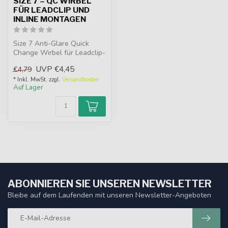
SIZE 7 – QC WIRBEL
FÜR LEADCLIP UND
INLINE MONTAGEN
Size 7 Anti-Glare Quick
Change Wirbel für Leadclip-
und Inline-Montagen.
UVP
€4,45
€4,79
Entwick...
* Inkl. MwSt. zzgl.
Versandkosten
Auf Lager
ABONNIEREN SIE UNSEREN NEWSLETTER
Bleibe auf dem Laufenden mit unseren Newsletter-Angeboten