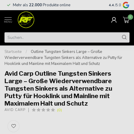
Kostenloser
Mehr als
22.000
Produkte online
4.4
/5.0
€
0
MENU
Startseite
/
Outline Tungsten Sinkers Large – Große
Wiederverwendbare Tungsten Sinkers als Alternative zu Putty für
Hooklink und Mainline mit Maximalem Halt und Schutz
Avid Carp Outline Tungsten Sinkers
Large – Große Wiederverwendbare
Tungsten Sinkers als Alternative zu
Putty für Hooklink und Mainline mit
Maximalem Halt und Schutz
(0)
AVID CARP