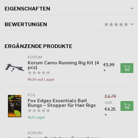
EIGENSCHAFTEN
BEWERTUNGEN
ERGÄNZENDE PRODUKTE
KORUM
Korum Camo Running Rig Kit (4
€5,99
pcs)
*
Nicht auf Lager
FOX
€4,79
Fox Edges Essentials Bait
UVP
Bungs – Stopper für Hair Rigs
€4,25
*
Auf Lager
KORUM