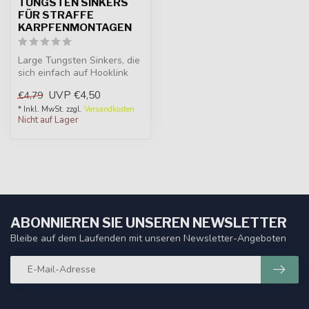
TUNGSTEN SINKERS
FÜR STRAFFE
KARPFENMONTAGEN
Large Tungsten Sinkers, die
sich einfach auf Hooklink
oder Hauptschnur schieben
UVP
€4,50
€4,79
...
* Inkl. MwSt. zzgl.
Versandkosten
Nicht auf Lager
ABONNIEREN SIE UNSEREN NEWSLETTER
Bleibe auf dem Laufenden mit unseren Newsletter-Angeboten