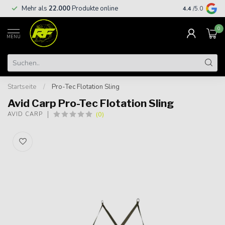
Kostenloser
Mehr als
22.000
Produkte online
4.4
/5.0
€
0
MENU
Startseite
/
Pro-Tec Flotation Sling
Avid Carp Pro-Tec Flotation Sling
(0)
AVID CARP