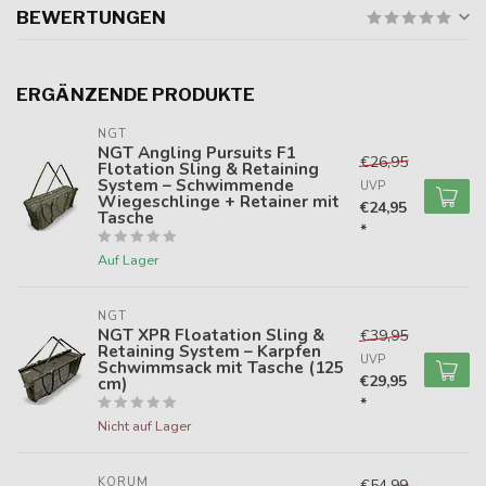
BEWERTUNGEN
ERGÄNZENDE PRODUKTE
NGT
NGT Angling Pursuits F1
€26,95
Flotation Sling & Retaining
System – Schwimmende
UVP
Wiegeschlinge + Retainer mit
€24,95
Tasche
*
Auf Lager
NGT
NGT XPR Floatation Sling &
€39,95
Retaining System – Karpfen
UVP
Schwimmsack mit Tasche (125
€29,95
cm)
*
Nicht auf Lager
KORUM
€54,99