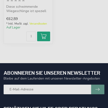
Diese schwimmende
Wiegeschlinge ist speziell
für das kurzfristige Halten
€62,89
und das...
* Inkl. MwSt. zzgl.
Versandkosten
Auf Lager
ABONNIEREN SIE UNSEREN NEWSLETTER
Bleibe auf dem Laufenden mit unseren Newsletter-Angeboten