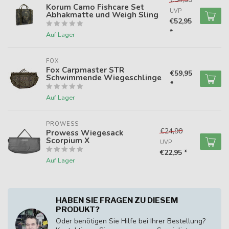
Korum Camo Fishcare Set
UVP
Abhakmatte und Weigh Sling
€52,95
*
Auf Lager
FOX
Fox Carpmaster STR
€59,95
Schwimmende Wiegeschlinge
*
Auf Lager
PROWESS
€24,90
Prowess Wiegesack
Scorpium X
UVP
€22,95 *
Auf Lager
HABEN SIE FRAGEN ZU DIESEM
PRODUKT?
Oder benötigen Sie Hilfe bei Ihrer Bestellung?