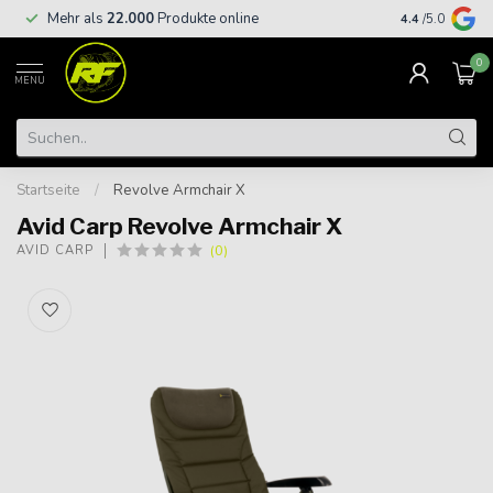
Kostenloser
Mehr als
22.000
Produkte online
4.4
/5.0
€
0
MENU
Startseite
/
Revolve Armchair X
Avid Carp Revolve Armchair X
(0)
AVID CARP