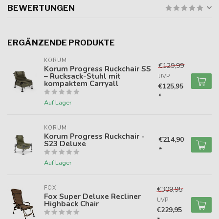
BEWERTUNGEN
ERGÄNZENDE PRODUKTE
KORUM
€129,99
Korum Progress Ruckchair SS
– Rucksack-Stuhl mit
UVP
kompaktem Carryall
€125,95
*
Auf Lager
KORUM
Korum Progress Ruckchair -
€214,90
S23 Deluxe
*
Auf Lager
FOX
€309,95
Fox Super Deluxe Recliner
UVP
Highback Chair
€229,95