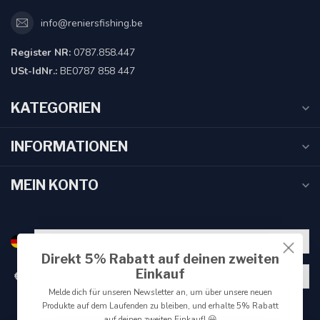
info@reniersfishing.be
Register NR:
0787.858.447
USt-IdNr.:
BE0787 858 447
KATEGORIEN
INFORMATIONEN
MEIN KONTO
Direkt 5% Rabatt auf deinen zweiten
Einkauf
€
Melde dich für unseren Newsletter an, um über unsere neuen
Produkte auf dem Laufenden zu bleiben, und erhalte 5% Rabatt
auf deinen zweiten Einkauf! 😀