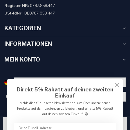
Register NR:
0787.858.447
USt-IdNr.:
BE0787 858 447
KATEGORIEN
INFORMATIONEN
MEIN KONTO
Direkt 5% Rabatt auf deinen zweiten
Einkauf
€
Melde dich für unseren Newsletter an, um über unsere neuen
Produkte auf dem Laufenden zu bleiben, und erhalte 5% Rabatt
auf deinen zweiten Einkauf! 😀
Wir benutzen Cookies nur für interne Zwecke um den