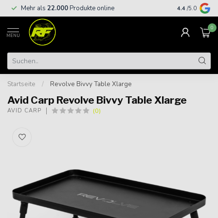
Kostenloser
Mehr als
22.000
Produkte online
4.4
/5.0
€
0
MENU
Startseite
/
Revolve Bivvy Table Xlarge
Avid Carp Revolve Bivvy Table Xlarge
(0)
AVID CARP