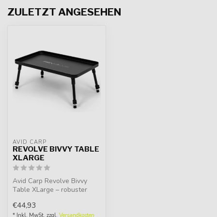
ZULETZT ANGESEHEN
AVID CARP
REVOLVE BIVVY TABLE
XLARGE
Avid Carp Revolve Bivvy
Table XLarge – robuster
Bivvy Tisch aus Aluminium
€44,93
mit ve...
* Inkl. MwSt. zzgl.
Versandkosten