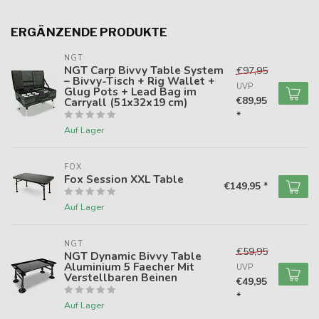
ERGÄNZENDE PRODUKTE
NGT
NGT Carp Bivvy Table System
€97,95
– Bivvy-Tisch + Rig Wallet +
UVP
Glug Pots + Lead Bag im
€89,95
Carryall (51x32x19 cm)
*
Auf Lager
FOX
Fox Session XXL Table
€149,95 *
Auf Lager
NGT
€59,95
NGT Dynamic Bivvy Table
Aluminium 5 Faecher Mit
UVP
Verstellbaren Beinen
€49,95
*
Auf Lager