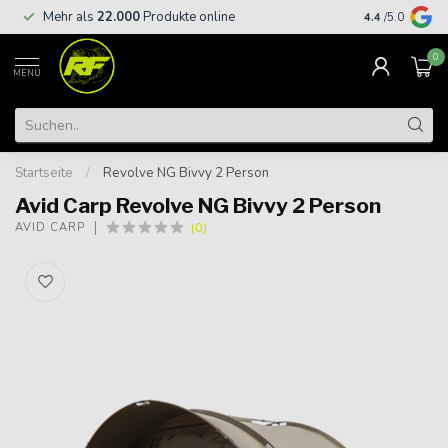
Kostenloser
Mehr als
22.000
Produkte online
4.4
/5.0
€
0
MENU
Startseite
/
Revolve NG Bivvy 2 Person
Avid Carp Revolve NG Bivvy 2 Person
(0)
AVID CARP