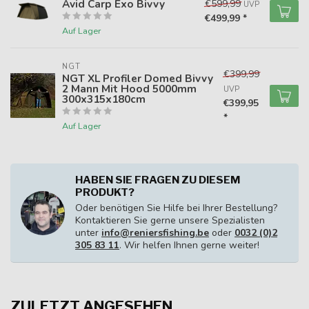
Avid Carp Exo Bivvy
€599,99
UVP
€499,99 *
Auf Lager
NGT
€399,99
NGT XL Profiler Domed Bivvy
2 Mann Mit Hood 5000mm
UVP
300x315x180cm
€399,95
*
Auf Lager
HABEN SIE FRAGEN ZU DIESEM
PRODUKT?
Oder benötigen Sie Hilfe bei Ihrer Bestellung?
Kontaktieren Sie gerne unsere Spezialisten
unter
info@reniersfishing.be
oder
0032 (0)2
305 83 11
. Wir helfen Ihnen gerne weiter!
ZULETZT ANGESEHEN