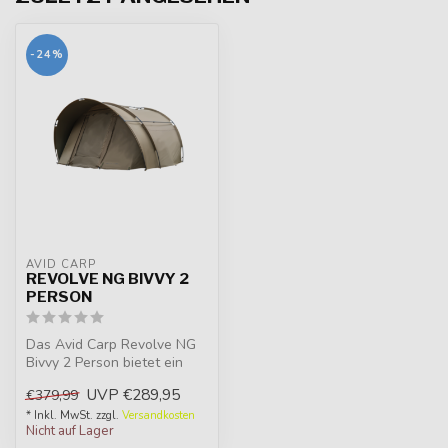
-24%
AVID CARP
REVOLVE NG BIVVY 2
PERSON
Das Avid Carp Revolve NG
Bivvy 2 Person bietet ein
geräumiges, zuverlässiges
UVP
€289,95
€379,99
und...
* Inkl. MwSt. zzgl.
Versandkosten
Nicht auf Lager