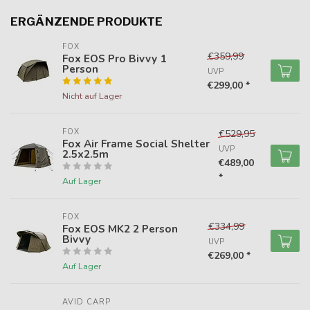
ERGÄNZENDE PRODUKTE
FOX
€359,99
Fox EOS Pro Bivvy 1
Person
UVP
€299,00 *
Nicht auf Lager
FOX
€529,95
Fox Air Frame Social Shelter
UVP
2.5x2.5m
€489,00
*
Auf Lager
FOX
€334,99
Fox EOS MK2 2 Person
Bivvy
UVP
€269,00 *
Auf Lager
AVID CARP