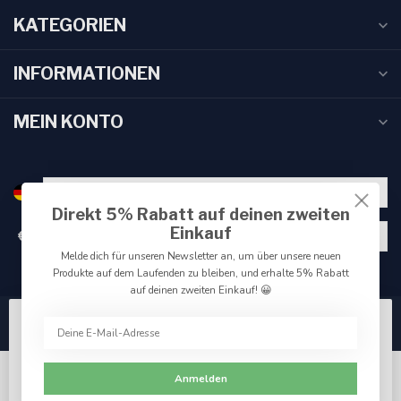
KATEGORIEN
INFORMATIONEN
MEIN KONTO
Direkt 5% Rabatt auf deinen zweiten
Einkauf
€
Melde dich für unseren Newsletter an, um über unsere neuen
Produkte auf dem Laufenden zu bleiben, und erhalte 5% Rabatt
auf deinen zweiten Einkauf! 😀
Wir benutzen Cookies nur für interne Zwecke um den
Webshop zu verbessern. Akzeptieren Sie die
Verwendung von Cookies, um das beste Seitenerlebnis
Anmelden
zu erzielen.
Ja
Nein