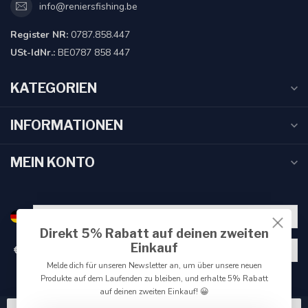
info@reniersfishing.be
Register NR:
0787.858.447
USt-IdNr.:
BE0787 858 447
KATEGORIEN
INFORMATIONEN
MEIN KONTO
Direkt 5% Rabatt auf deinen zweiten
Einkauf
€
Melde dich für unseren Newsletter an, um über unsere neuen
Produkte auf dem Laufenden zu bleiben, und erhalte 5% Rabatt
auf deinen zweiten Einkauf! 😀