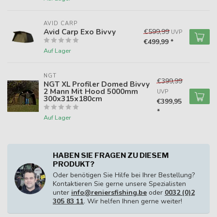
AVID CARP
Avid Carp Exo Bivvy
€599,99
UVP
€499,99 *
Auf Lager
NGT
€399,99
NGT XL Profiler Domed Bivvy
2 Mann Mit Hood 5000mm
UVP
300x315x180cm
€399,95
*
Auf Lager
HABEN SIE FRAGEN ZU DIESEM
PRODUKT?
Oder benötigen Sie Hilfe bei Ihrer Bestellung?
Kontaktieren Sie gerne unsere Spezialisten
unter
info@reniersfishing.be
oder
0032 (0)2
305 83 11
. Wir helfen Ihnen gerne weiter!