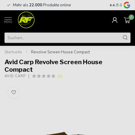
Kostenloser
Mehr als
22.000
Produkte online
4.4
/5.0
€
0
MENU
Startseite
/
Revolve Screen House Compact
Avid Carp Revolve Screen House
Compact
(0)
AVID CARP