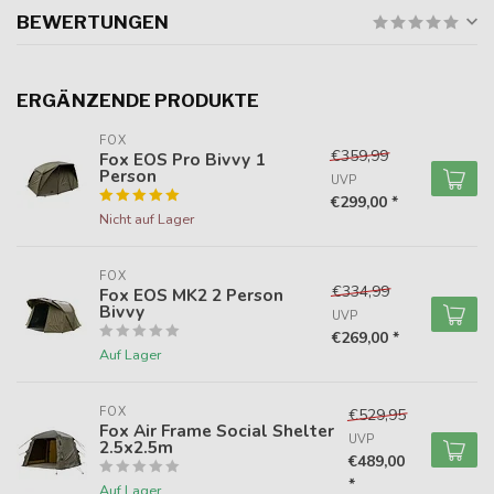
BEWERTUNGEN
ERGÄNZENDE PRODUKTE
FOX
€359,99
Fox EOS Pro Bivvy 1
Person
UVP
€299,00 *
Nicht auf Lager
FOX
€334,99
Fox EOS MK2 2 Person
Bivvy
UVP
€269,00 *
Auf Lager
FOX
€529,95
Fox Air Frame Social Shelter
UVP
2.5x2.5m
€489,00
*
Auf Lager