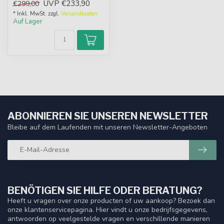
UVP
€233,90
€299,00
kompakter Un...
* Inkl. MwSt. zzgl.
Versandkosten
Auf Lager
ABONNIEREN SIE UNSEREN NEWSLETTER
Bleibe auf dem Laufenden mit unseren Newsletter-Angeboten
BENÖTIGEN SIE HILFE ODER BERATUNG?
Heeft u vragen over onze producten of uw aankoop? Bezoek dan
onze klantenservicepagina. Hier vindt u onze bedrijfsgegevens,
antwoorden op veelgestelde vragen en verschillende manieren