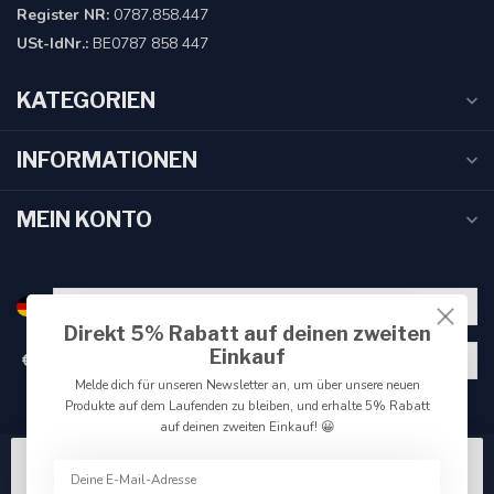
Register NR:
0787.858.447
USt-IdNr.:
BE0787 858 447
KATEGORIEN
INFORMATIONEN
MEIN KONTO
Direkt 5% Rabatt auf deinen zweiten
Einkauf
€
Melde dich für unseren Newsletter an, um über unsere neuen
Produkte auf dem Laufenden zu bleiben, und erhalte 5% Rabatt
auf deinen zweiten Einkauf! 😀
Wir benutzen Cookies nur für interne Zwecke um den
Webshop zu verbessern. Akzeptieren Sie die