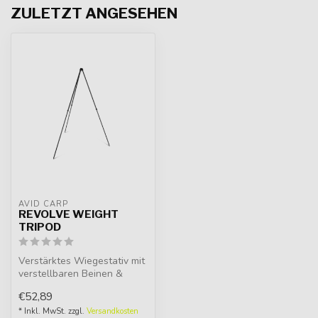
ZULETZT ANGESEHEN
AVID CARP
REVOLVE WEIGHT
TRIPOD
Verstärktes Wiegestativ mit
verstellbaren Beinen &
Haken. Leicht, stabil &
€52,89
ideal...
* Inkl. MwSt. zzgl.
Versandkosten