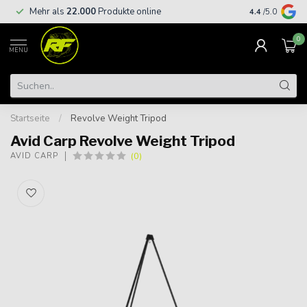
Kostenloser
Mehr als
22.000
Produkte online
4.4
/5.0
€
0
MENU
Startseite
/
Revolve Weight Tripod
Avid Carp Revolve Weight Tripod
(0)
AVID CARP