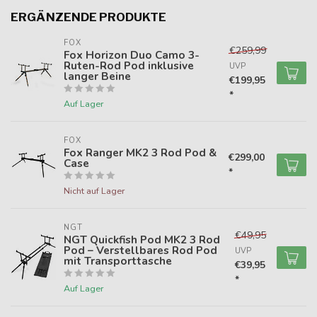
ERGÄNZENDE PRODUKTE
FOX
€259,99
Fox Horizon Duo Camo 3-
Ruten-Rod Pod inklusive
UVP
langer Beine
€199,95
*
Auf Lager
FOX
Fox Ranger MK2 3 Rod Pod &
€299,00
Case
*
Nicht auf Lager
NGT
€49,95
NGT Quickfish Pod MK2 3 Rod
Pod – Verstellbares Rod Pod
UVP
mit Transporttasche
€39,95
*
Auf Lager