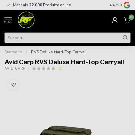
Kostenloser
Mehr als
22.000
Produkte online
4.4
/5.0
€
0
MENU
Startseite
/
RVS Deluxe Hard-Top Carryall
Avid Carp RVS Deluxe Hard-Top Carryall
(0)
AVID CARP