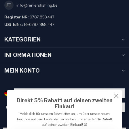
info@reniersfishing.be
Register NR:
0787.858.447
USt-IdNr.:
BE0787 858 447
KATEGORIEN
INFORMATIONEN
MEIN KONTO
Direkt 5% Rabatt auf deinen zweiten
Einkauf
€
Melde dich für unseren Newsletter an, um über unsere neuen
Produkte auf dem Laufenden zu bleiben, und erhalte 5% Rabatt
auf deinen zweiten Einkauf! 😀