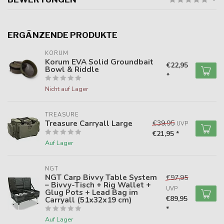
ERGÄNZENDE PRODUKTE
KORUM
Korum EVA Solid Groundbait
€22,95
Bowl & Riddle
*
Nicht auf Lager
TREASURE
Treasure Carryall Large
€39,95
UVP
€21,95 *
Auf Lager
NGT
NGT Carp Bivvy Table System
€97,95
– Bivvy-Tisch + Rig Wallet +
UVP
Glug Pots + Lead Bag im
€89,95
Carryall (51x32x19 cm)
*
Auf Lager