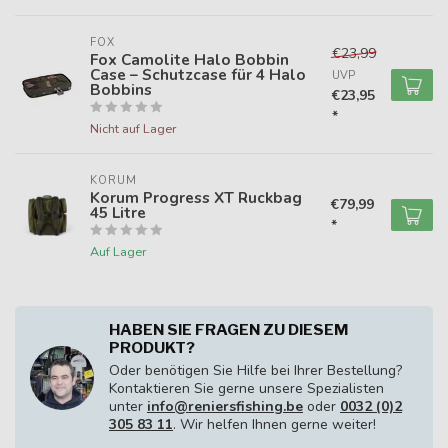
FOX
€23,99
Fox Camolite Halo Bobbin
Case – Schutzcase für 4 Halo
UVP
Bobbins
€23,95
*
Nicht auf Lager
KORUM
Korum Progress XT Ruckbag
€79,99
45 Litre
*
Auf Lager
HABEN SIE FRAGEN ZU DIESEM
PRODUKT?
Oder benötigen Sie Hilfe bei Ihrer Bestellung?
Kontaktieren Sie gerne unsere Spezialisten
unter
info@reniersfishing.be
oder
0032 (0)2
305 83 11
. Wir helfen Ihnen gerne weiter!