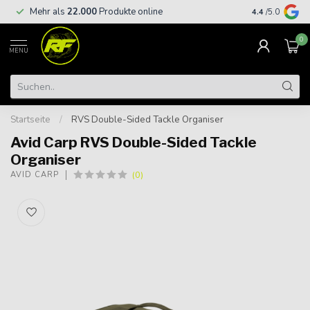
Kostenloser
Mehr als
22.000
Produkte online
4.4
/5.0
€
0
MENU
Startseite
/
RVS Double-Sided Tackle Organiser
Avid Carp RVS Double-Sided Tackle
Organiser
(0)
AVID CARP