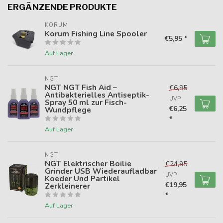
ERGÄNZENDE PRODUKTE
KORUM
Korum Fishing Line Spooler
€5,95 *
Auf Lager
NGT
NGT NGT Fish Aid –
€6,95
Antibakterielles Antiseptik-
UVP
Spray 50 ml zur Fisch-
€6,25
Wundpflege
*
Auf Lager
NGT
NGT Elektrischer Boilie
€24,95
Grinder USB Wiederaufladbar
UVP
Koeder Und Partikel
€19,95
Zerkleinerer
*
Auf Lager