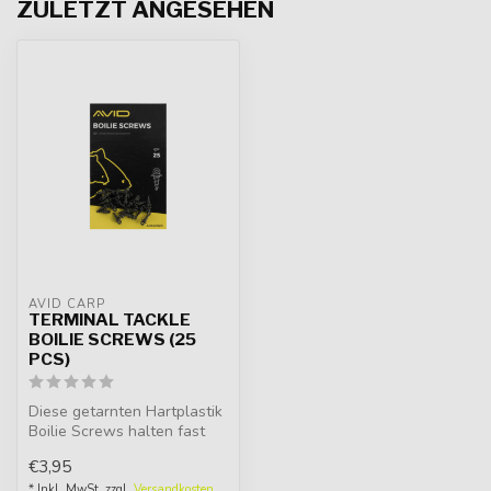
ZULETZT ANGESEHEN
AVID CARP
TERMINAL TACKLE
BOILIE SCREWS (25
PCS)
Diese getarnten Hartplastik
Boilie Screws halten fast
jeden Ködertyp fest. Dami...
€3,95
* Inkl. MwSt. zzgl.
Versandkosten