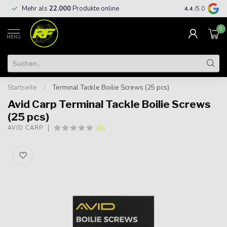
Kostenloser
Mehr als
22.000
Produkte online
4.4
/5.0
€
0
MENU
Startseite
/
Terminal Tackle Boilie Screws (25 pcs)
Avid Carp Terminal Tackle Boilie Screws
(25 pcs)
(0)
AVID CARP