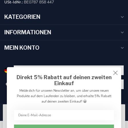
USt-IdNr.:
BE0787 858 447
KATEGORIEN
INFORMATIONEN
MEIN KONTO
Direkt 5% Rabatt auf deinen zweiten
Einkauf
€
Melde dich für unseren Newsletter an, um über unsere neuen
Produkte auf dem Laufenden zu bleiben, und erhalte 5% Rabatt
auf deinen zweiten Einkauf! 😀
Wir benutzen Cookies nur für interne Zwecke um den
Webshop zu verbessern. Akzeptieren Sie die
Verwendung von Cookies, um das beste Seitenerlebnis