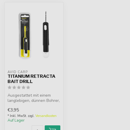
AVID CARP
TITANIUM RETRACTA
BAIT DRILL
Ausgestattet mit einem
langlebigen, dünnen Bohrer,
ist dieses Werkzeug perfekt
€3,95
...
* Inkl. MwSt. zzgl.
Versandkosten
Auf Lager