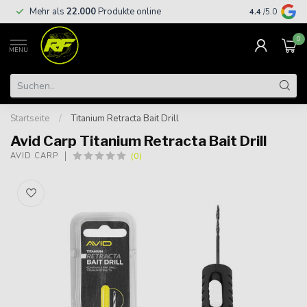
Kostenloser
Mehr als
22.000
Produkte online
4.4
/5.0
€
0
MENU
Startseite
/
Titanium Retracta Bait Drill
Avid Carp Titanium Retracta Bait Drill
(0)
AVID CARP