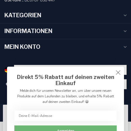
USt-IdNr.:
BE0787 858 447
KATEGORIEN
INFORMATIONEN
MEIN KONTO
Direkt 5% Rabatt auf deinen zweiten
Einkauf
€
Melde dich für unseren Newsletter an, um über unsere neuen
Produkte auf dem Laufenden zu bleiben, und erhalte 5% Rabatt
auf deinen zweiten Einkauf! 😀
Wir benutzen Cookies nur für interne Zwecke um den
Webshop zu verbessern. Akzeptieren Sie die
Verwendung von Cookies, um das beste Seitenerlebnis
Anmelden