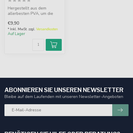
Hergestellt aus dem
allerbesten PVA, um die
weitesten Würfe zu
€9,90
überstehen.
* Inkl. MwSt. zzgl.
Versandkosten
Auf Lager
ABONNIEREN SIE UNSEREN NEWSLETTER
Bleibe auf dem Laufenden mit unseren Newsletter-Angeboten