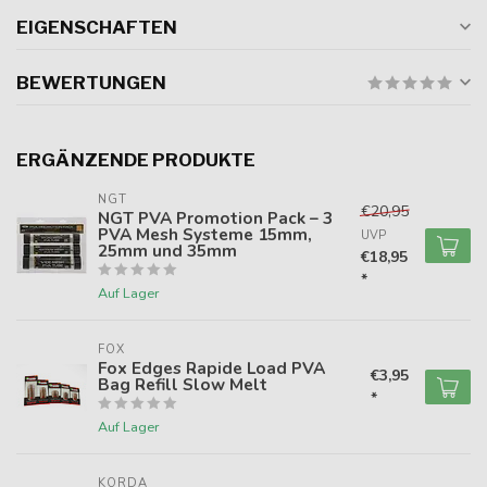
EIGENSCHAFTEN
BEWERTUNGEN
ERGÄNZENDE PRODUKTE
NGT
€20,95
NGT PVA Promotion Pack – 3
PVA Mesh Systeme 15mm,
UVP
25mm und 35mm
€18,95
*
Auf Lager
FOX
Fox Edges Rapide Load PVA
€3,95
Bag Refill Slow Melt
*
Auf Lager
KORDA