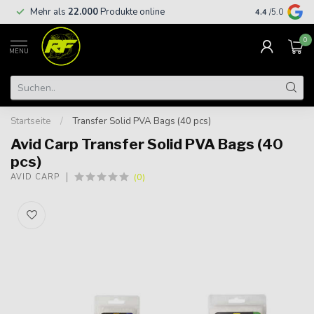
Kostenloser
Mehr als
22.000
Produkte online
4.4
/5.0
€
0
MENU
Startseite
/
Transfer Solid PVA Bags (40 pcs)
Avid Carp Transfer Solid PVA Bags (40
pcs)
(0)
AVID CARP