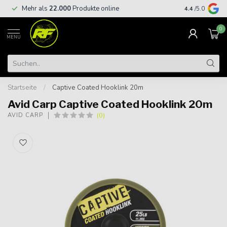
Kostenloser
Mehr als
22.000
Produkte online
4.4
/5.0
€
0
MENU
Startseite
/
Captive Coated Hooklink 20m
Avid Carp Captive Coated Hooklink 20m
(0)
AVID CARP